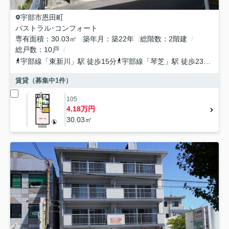
宇部市
恩田町
パストラル･コンフォート
専有面積
30.03㎡
築年月
築22年
総階数
2階建
総戸数
10戸
宇部線
「
東新川
」駅 徒歩15分
宇部線
「
琴芝
」駅 徒歩23分
宇
賃貸（募集中
1
件）
105
4.18万円
30.03㎡