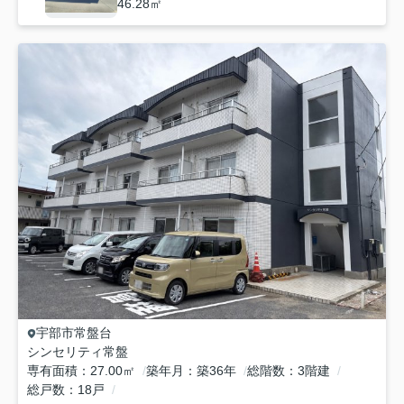
46.28㎡
宇部市
常盤台
シンセリティ常盤
専有面積
27.00㎡
築年月
築36年
総階数
3階建
総戸数
18戸