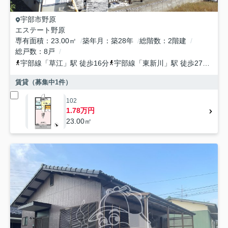
宇部市
野原
エステート野原
専有面積
23.00㎡
築年月
築28年
総階数
2階建
総戸数
8戸
宇部線
「
草江
」駅 徒歩16分
宇部線
「
東新川
」駅 徒歩27分
宇
賃貸（募集中
1
件）
102
1.78万円
23.00㎡