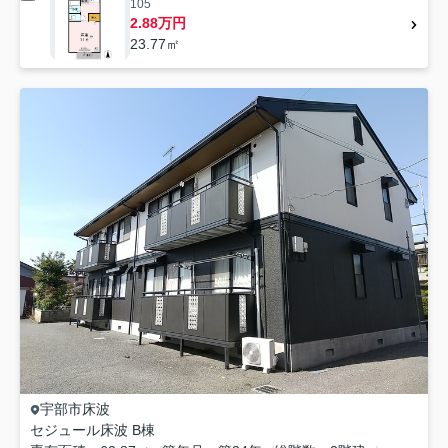
105
2.88万円
23.77㎡
宇部市
床波
セジュール床波 B棟