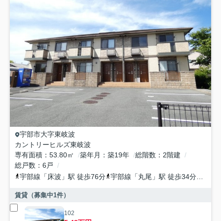
宇部市
大字東岐波
カントリーヒルズ東岐波
専有面積
53.80㎡
築年月
築19年
総階数
2階建
総戸数
6戸
宇部線
「
床波
」駅 徒歩76分
宇部線
「
丸尾
」駅 徒歩34分
宇部
賃貸（募集中
1
件）
102