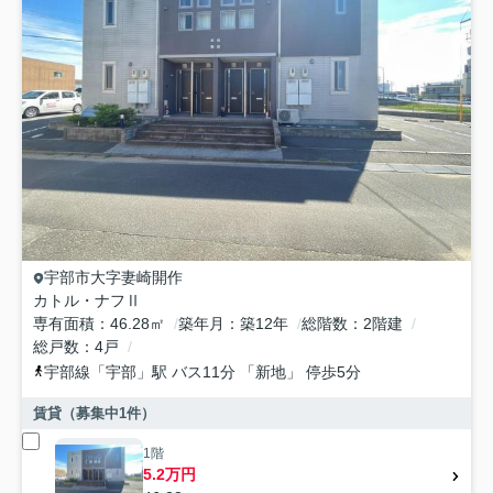
宇部市
大字妻崎開作
カトル・ナフⅡ
専有面積
46.28㎡
築年月
築12年
総階数
2階建
総戸数
4戸
宇部線
「
宇部
」駅 バス11分 「新地」 停歩5分
賃貸（募集中
1
件）
1階
5.2万円