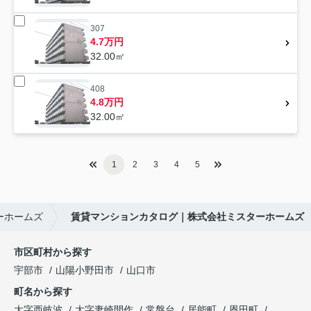
307
4.7万円
32.00㎡
408
4.8万円
32.00㎡
1
2
3
4
5
ーホームズ
賃貸マンションカタログ｜株式会社ミスターホームズ
市区町村から探す
宇部市
山陽小野田市
山口市
町名から探す
大字西岐波
大字妻崎開作
常盤台
居能町
恩田町