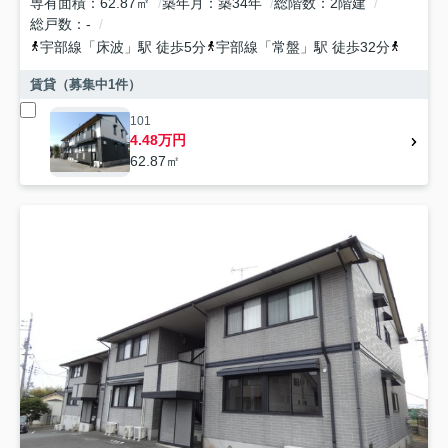
専有面積
62.87㎡
築年月
築34年
総階数
2階建
総戸数
-
宇部線
「
床波
」駅 徒歩5分
宇部線
「
常盤
」駅 徒歩32分
宇部線
賃貸（募集中
1
件）
101
4.48万円
62.87㎡