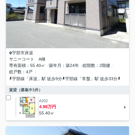
宇部市
床波
サニーコート A棟
専有面積
55.40㎡
築年月
築24年
総階数
2階建
総戸数
4戸
宇部線
「
床波
」駅 徒歩9分
宇部線
「
常盤
」駅 徒歩33分
宇部線
賃貸（募集中
1
件）
A202
4.98万円
55.40㎡