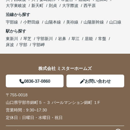
大字東岐波
新天町
則貞
大字際波
西平原
沿線から探す
宇部線
小野田線
山陽本線
美祢線
山陽新幹線
山口線
駅から探す
東新川
琴芝
宇部新川
岩鼻
草江
居能
常盤
床波
宇部
宇部岬
株式会社 ミスターホームズ
0836-37-0860
お問い合わせ
〒755-0018
山口県宇部市錦町５－３ パールマンション錦町 １F
営業時間：
9:30~17:30
定休日：
日曜日・水曜日・祝日