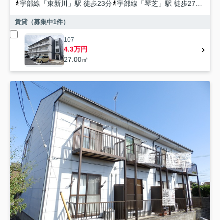
宇部線
「
東新川
」駅 徒歩23分
宇部線
「
琴芝
」駅 徒歩27分
宇
賃貸（募集中
1
件）
107
4.3万円
27.00㎡