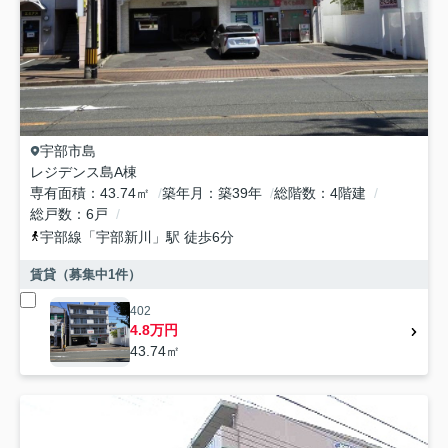
宇部市
島
レジデンス島A棟
専有面積
43.74㎡
築年月
築39年
総階数
4階建
総戸数
6戸
宇部線
「
宇部新川
」駅 徒歩6分
賃貸（募集中
1
件）
402
4.8万円
43.74㎡