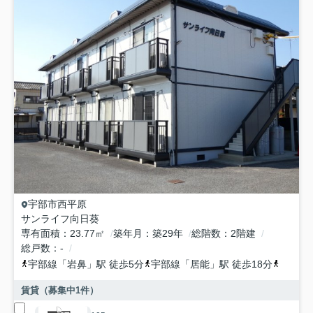
宇部市
西平原
サンライフ向日葵
専有面積
23.77㎡
築年月
築29年
総階数
2階建
総戸数
-
宇部線
「
岩鼻
」駅 徒歩5分
宇部線
「
居能
」駅 徒歩18分
小野田
賃貸（募集中
1
件）