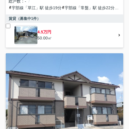
総戸数
-
宇部線
「
草江
」駅 徒歩19分
宇部線
「
常盤
」駅 徒歩22分
宇部
賃貸（募集中
1
件）
4.5万円
50.00㎡