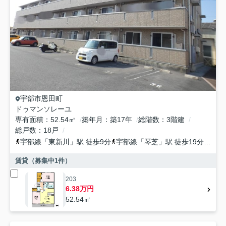
宇部市
恩田町
ドゥマンソレーユ
専有面積
52.54㎡
築年月
築17年
総階数
3階建
総戸数
18戸
宇部線
「
東新川
」駅 徒歩9分
宇部線
「
琴芝
」駅 徒歩19分
宇部
賃貸（募集中
1
件）
203
6.38万円
52.54㎡