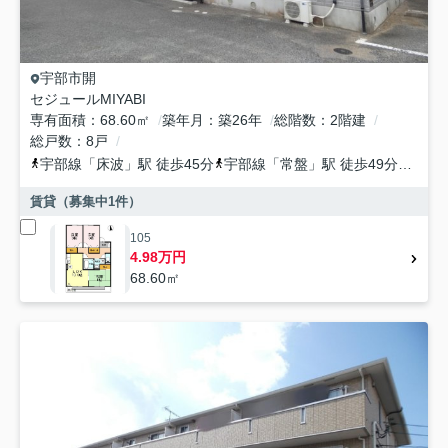
宇部市
開
セジュールMIYABI
専有面積
68.60㎡
築年月
築26年
総階数
2階建
総戸数
8戸
宇部線
「
床波
」駅 徒歩45分
宇部線
「
常盤
」駅 徒歩49分
宇部
賃貸（募集中
1
件）
105
4.98万円
68.60㎡