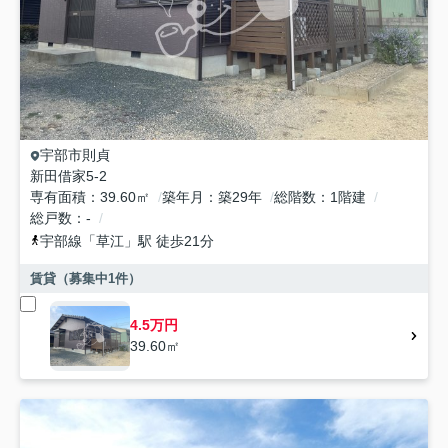
宇部市
則貞
新田借家5-2
専有面積
39.60㎡
築年月
築29年
総階数
1階建
総戸数
-
宇部線
「
草江
」駅 徒歩21分
賃貸（募集中
1
件）
4.5万円
39.60㎡