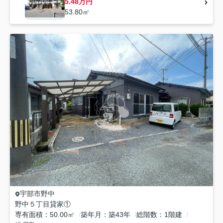
5.48万円
53.80㎡
宇部市
野中
野中５丁目貸家①
専有面積
50.00㎡
築年月
築43年
総階数
1階建