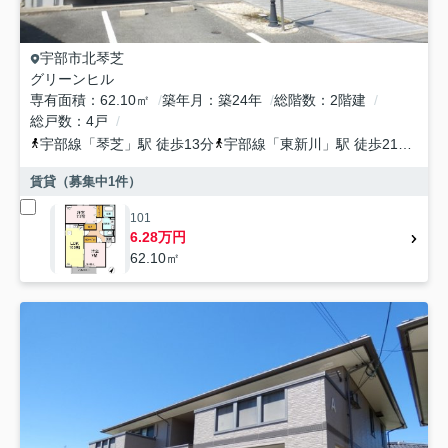
宇部市
北琴芝
グリーンヒル
専有面積
62.10㎡
築年月
築24年
総階数
2階建
総戸数
4戸
宇部線
「
琴芝
」駅 徒歩13分
宇部線
「
東新川
」駅 徒歩21分
宇
賃貸（募集中
1
件）
101
6.28万円
62.10㎡