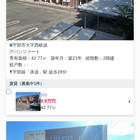
宇部市
大字西岐波
アバンツァート
専有面積
42.77㎡
築年月
築21年
総階数
2階建
総戸数
-
宇部線
「
床波
」駅 徒歩28分
賃貸（募集中
1
件）
101
3.9万円
42.77㎡