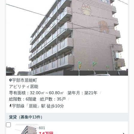
宇部市
居能町
アビリティ居能
専有面積
32.00㎡～60.80㎡
築年月
築21年
総階数
6階建
総戸数
35戸
宇部線
「
居能
」駅 徒歩10分
賃貸（募集中
13
件）
601
7.6万円