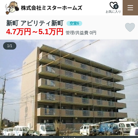
0
お気に入り
新町 アビリティ新町
空室6
4.7万円～5.1万円
管理/共益費 0円
1
/
1