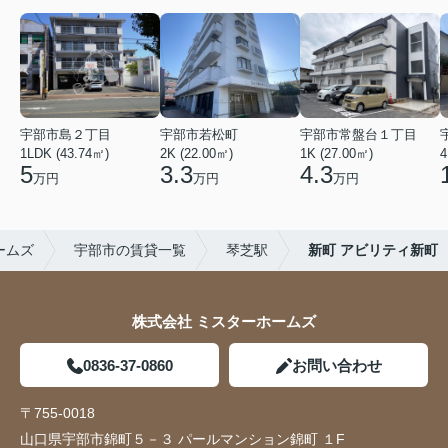
宇部市島２丁目
宇部市若松町
宇部市常盤台１丁目
1LDK (43.74㎡)
2K (22.00㎡)
1K (27.00㎡)
4
5
3.3
4.3
万円
万円
万円
ームズ
宇部市の賃貸一覧
琴芝駅
新町 アビリティ新町
株式会社 ミスターホームズ
0836-37-0860
お問い合わせ
〒755-0018
山口県宇部市錦町５－３ パールマンション錦町 １F