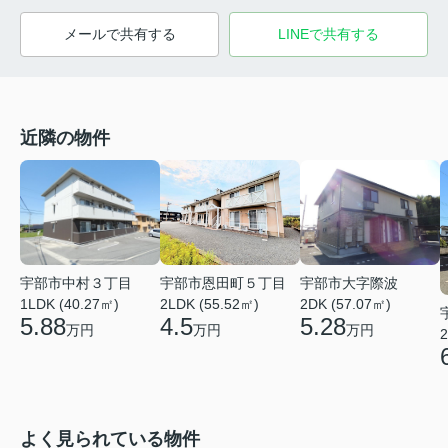
メールで共有する
LINEで共有する
近隣の物件
宇部市中村３丁目
宇部市大字際波
宇部市恩田町５丁目
1LDK (40.27㎡)
2DK (57.07㎡)
2LDK (55.52㎡)
5.88
5.28
4.5
万円
万円
万円
2
よく見られている物件