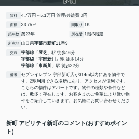
【外観】
4.7万円～5.1万円 管理/共益費 0円
賃料
33.75㎡
1K
面積
間取り
築23年
1階/6階建
築年数
所在階
山口県
宇部市
新町
11番9
所在地
宇部線
「
琴芝
」駅 徒歩16分
交通
宇部線
「
宇部新川
」駅 徒歩14分
宇部線
「
東新川
」駅 徒歩22分
セブンイレブン 宇部新町店が314m以内にある物件で
備考
す。2駅利用できる場所にあり、アクセスが便利です。
こちらの物件はアパートです。物件の種類や条件など
は、数多く存在します。お客さまのご希望により近い物
件をご紹介していきます。お気軽にお問い合わせくださ
い。
新町 アビリティ新町のコメント(おすすめポイン
ト)