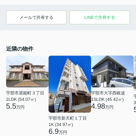
メールで共有する
LINEで共有する
近隣の物件
宇部市大字西岐波
宇部市居能町３丁目
1SLDK (45.42㎡)
2LDK (54.07㎡)
3
4.98
5.5
万円
万円
宇部市新天町１丁目
1K (34.97㎡)
6.9
万円