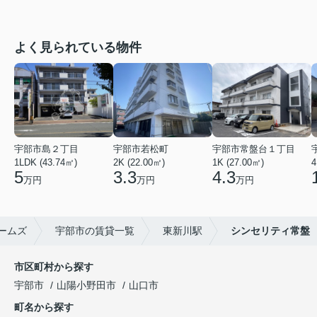
よく見られている物件
宇部市島２丁目
宇部市若松町
宇部市常盤台１丁目
1LDK (43.74㎡)
2K (22.00㎡)
1K (27.00㎡)
4
5
3.3
4.3
万円
万円
万円
ームズ
宇部市の賃貸一覧
東新川駅
シンセリティ常盤
市区町村から探す
宇部市
山陽小野田市
山口市
町名から探す