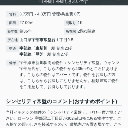
【外観】外観もきれいです
3.7万円～4.3万円 管理/共益費 0円
賃料
27.00㎡
1K
面積
間取り
築36年
2階/3階建
築年数
所在階
山口県
宇部市
常盤台
１丁目9-5
所在地
宇部線
「
東新川
」駅 徒歩23分
交通
宇部線
「
琴芝
」駅 徒歩27分
宇部線東新川駅周辺物件：シンセリティ常盤。ウォンツ
備考
宇部沼店が、こちらの物件から435mのところにありま
す。こちらの物件はアパートです。物件をお探しの方
は、こちらからお探しになりませんか。種類豊富に物件
をご用意して、お待ちしております。
シンセリティ常盤のコメント(おすすめポイント)
当社イチオシの物件の「シンセリティ常盤」。ぜひ一度ご覧くだ
さい。ローソン 宇部沼二丁目店が302m以内にある物件です。ご
み捨ての煩わしさを軽減するのが、敷地内ごみ置き場です。こち