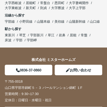
大字西岐波
居能町
常盤台
恩田町
大字妻崎開作
大字東岐波
新天町
則貞
大字際波
大字上宇部
沿線から探す
宇部線
小野田線
山陽本線
美祢線
山陽新幹線
山口線
駅から探す
東新川
琴芝
宇部新川
草江
岩鼻
居能
常盤
床波
宇部
宇部岬
株式会社 ミスターホームズ
0836-37-0860
お問い合わせ
〒755-0018
山口県宇部市錦町５－３ パールマンション錦町 １F
営業時間：
9:30~17:30
定休日：
日曜日・水曜日・祝日