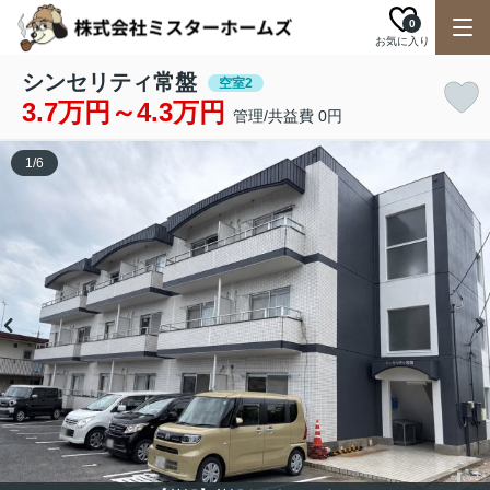
0
お気に入り
シンセリティ常盤
空室2
3.7万円～4.3万円
管理/共益費 0円
1
/
6