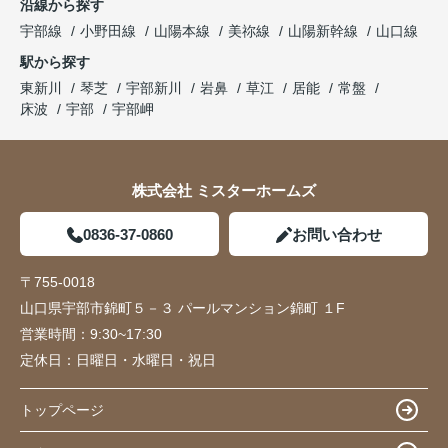
沿線から探す
宇部線
小野田線
山陽本線
美祢線
山陽新幹線
山口線
駅から探す
東新川
琴芝
宇部新川
岩鼻
草江
居能
常盤
床波
宇部
宇部岬
株式会社 ミスターホームズ
0836-37-0860
お問い合わせ
〒755-0018
山口県宇部市錦町５－３ パールマンション錦町 １F
営業時間：
9:30~17:30
定休日：
日曜日・水曜日・祝日
トップページ