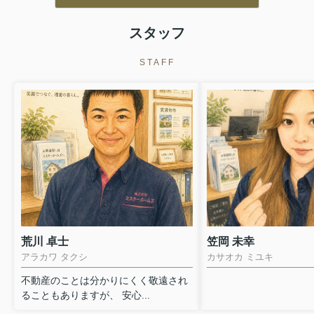
ただける環境です。-------------------------------------------------------------------
---------------------------------〇 お部屋の一例 〇※掲載写...
スタッフ
STAFF
荒川 卓士
笠岡 未幸
アラカワ タクシ
カサオカ ミユキ
不動産のことは分かりにくく敬遠され
ることもありますが、 安心...