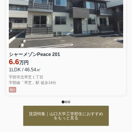
シャーメゾンPeace 201
6.6
万円
1LDK / 46.54㎡
宇部市北琴芝１丁目
宇部線「琴芝」駅 徒歩14分
敷0
賃貸特集｜山口大学工学部生におすすめ
をもっと見る