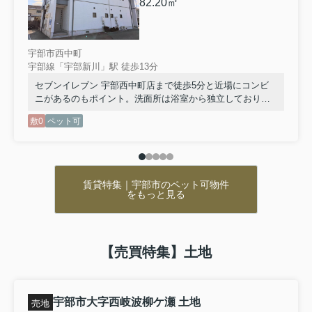
82.20㎡
る”お部屋出張・研修・単身赴任・リフ
ォーム中の仮住まいなど、短期間のお
住まい探しの方へ。家具・家電付きで
すぐに生活を始められる、便利...
宇部市西中町
宇部線「宇部新川」駅 徒歩13分
2026.05.08
セブンイレブン 宇部西中町店まで徒歩5分と近場にコンビ
リッシュシェソワ201
ニがあるのもポイント。洗面所は浴室から独立しており、
お風呂の湿気で曇りにくくなっています。住みやすい環境
敷0
ペット可
3.5万円
が嬉しい賃貸物件です。交通アクセスの充実した住まいを
山口県宇部市東平原２丁目11-45
お求めなら、宇部線宇部新川周辺でお部屋探しをしてはい
かがでしょう。きっとお客様のライフスタイルに合った暮
宇部線 岩鼻駅 徒歩4分
らしが可能です。
物件詳細へ
賃貸特集｜宇部市のペット可物件
をもっと見る
宇部市の賃貸物件をお探しなら株式会社ミスターホーム
ズへお任せください！
【売買特集】土地
賃貸・売買・不動産の売却・賃貸管理など、不動産に関
わることは柔軟にサポートいたします。
弊社では、様々な物件を豊富に取り揃えております。
宇部市大字西岐波柳ケ瀬 土地
売地