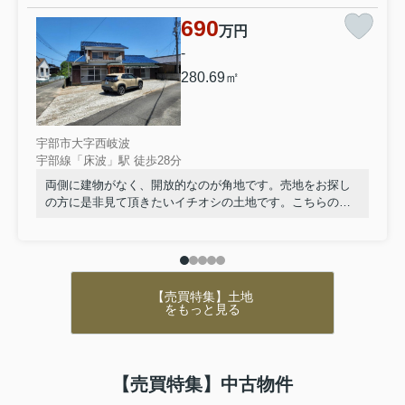
物件をお探しの方はぜひご覧ください！
↓↓↓
690
万円
・
山口大学工学部生におすすめの賃貸物件はこちら
-
・
山口大学医学部生におすすめの賃貸物件はこちら
280.69㎡
・
宇部市のペット可賃貸物件はこちら
↓お電話でのお問い合わせはこちらから↓
0836-37-0860
宇部市大字西岐波
宇部線「床波」駅 徒歩28分
宇部市の賃貸物件をお探しなら株式会社ミスターホーム
両側に建物がなく、開放的なのが角地です。売地をお探し
ズへお問い合わせください！
の方に是非見て頂きたいイチオシの土地です。こちらの土
==========
地は前面道路6m以上です。土地面積は280.69㎡(公簿)でご
山口県宇部市錦町５－３ パールマンション錦町１F
ざいます。情報量豊富な当社だから、こだわって不動産を
営業時間：9:30～17:30
探すお客様のご要望にお応えすることが可能です。ぜひお
客様の住まい探しをお手伝いさせてください。お問い合わ
定休日：日曜日・水曜日・祝日
せをお待ちしております。
【売買特集】土地
をもっと見る
【売買特集】中古物件