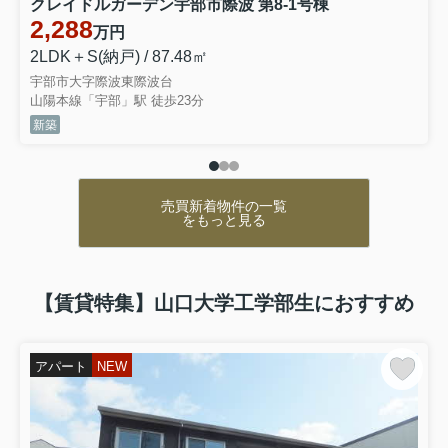
クレイドルガーデン宇部市際波 第8-1号棟
2,288
万円
2LDK＋S(納戸) / 87.48㎡
宇部市大字際波東際波台
山陽本線「宇部」駅 徒歩23分
新築
売買新着物件の一覧
をもっと見る
【賃貸特集】山口大学工学部生におすすめ
アパート
NEW