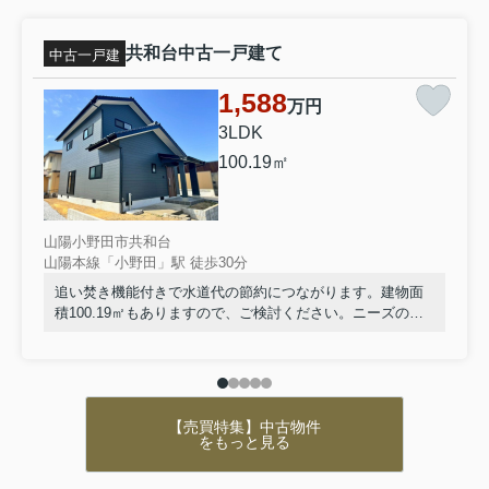
共和台中古一戸建て
中古一戸建
1,588
万円
3LDK
100.19㎡
山陽小野田市共和台
山陽本線「小野田」駅 徒歩30分
追い焚き機能付きで水道代の節約につながります。建物面
積100.19㎡もありますので、ご検討ください。ニーズの高
い中古の戸建て物件は、経済的なメリットも大きいです。
自然なイメージを感じることの出来るフローリングとなっ
ています。当社では数多くの不動産を取り扱っております
ので、お客様の希望する不動産を見つけ、よりよい生活を
実現させます。ぜひご検討ください。
【売買特集】中古物件
をもっと見る