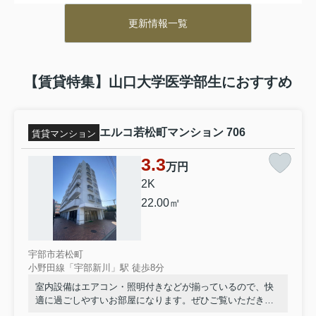
弊社では、様々な物件を豊富に取り揃えております。
更新情報一覧
物件をお探しの方はぜひご覧ください！
↓↓↓
・
山口大学工学部生におすすめの賃貸物件はこちら
【賃貸特集】山口大学医学部生におすすめ
・
山口大学医学部生におすすめの賃貸物件はこちら
・
宇部市のペット可賃貸物件はこちら
↓お電話でのお問い合わせはこちらから↓
エルコ若松町マンション 706
賃貸マンション
0836-37-0860
3.3
万円
宇部市の賃貸物件をお探しなら株式会社ミスターホーム
2K
ズへお問い合わせください！
22.00㎡
==========
山口県宇部市錦町５－３ パールマンション錦町１F
営業時間：9:30～17:30
定休日：日曜日・水曜日・祝日
宇部市若松町
小野田線「宇部新川」駅 徒歩8分
室内設備はエアコン・照明付きなどが揃っているので、快
2026.07.21
適に過ごしやすいお部屋になります。ぜひご覧いただきた
ーお盆休みのお知らせ
い賃貸物件です。他の住戸との接地面が少なく生活音が響