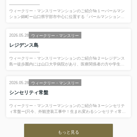
ウィークリー・マンスリーマンションのご紹介№１ーパールマン
ション錦町ー山口県宇部市中心に位置する「パールマンション錦
町」は、生活に便利な施設が徒歩圏内に揃った住みやすい立地で
す。スーパーやコンビニ、飲食店も近く、単身赴任や学生の方に
もオススメですJR宇部線「東新川駅」まで徒歩約８分、「宇部新
2026.05.28
ウィークリー・マンスリー
川駅」方面へのアクセス良好で、通勤通学にも便利！また、カフ
レジデンス島
ェや公園も近く、休日にはゆったりとした時間を楽しめます。------
-------------------------------------------------------------------------------------------...
ウィークリー・マンスリーマンションのご紹介№２ーレジデンス
島ー徒歩圏内には山口大学病院があり、医療関係者の方や学生さ
んにもオススメエリアです。JR宇部新川駅まで徒歩約５分の便利
な立地なので通勤、通学に便利で周辺にはスーパーやドラッグス
トア、コンビニ、飲食店など生活に必要な施設が揃っています。--
2026.05.28
ウィークリー・マンスリー
-------------------------------------------------------------------------------------------------
シンセリティ常盤
-〇 お部屋の一例 〇 ※掲載写真は同タイプのお部屋の一例
です。実際のお部屋とは内装・家具など異なる場合がご...
ウィークリー・マンスリーマンションのご紹介№３ーシンセリテ
ィ常盤ー(只今、外観塗装工事中！生まれ変わるシンセリティ常盤
をお楽しみに‼)スーパーやコンビニ、飲食店などが徒歩圏内に揃っ
ており、毎日のお買い物に便利です。また、山口大学工学部にも
アクセスしやすく、学生様や大学関係者の方にもおすすめの立地
もっと見る
です。周辺には病院や金融機関などもあり、安心して生活してい