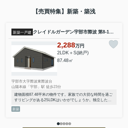
【売買特集】新築・築浅
クレイドルガーデン宇部市際波 第8-1号棟
新築一戸建
2,288
万円
2LDK＋S(納戸)
87.48㎡
宇部市大字際波東際波台
山陽本線「宇部」駅 徒歩23分
建物面積87.48平米の物件です。家族での大切な時間を過ご
すリビングがある2SLDKはいかがでしょうか。独立した洗
面所の物件は、女性に非常に好評です。防犯カメラが付い
新築
ており、安全面も配慮されています。不動産について何か
お困りのことなどがございましたら、山陽本線宇部周辺の
地域に強い当社スタッフまでお問い合わせください。