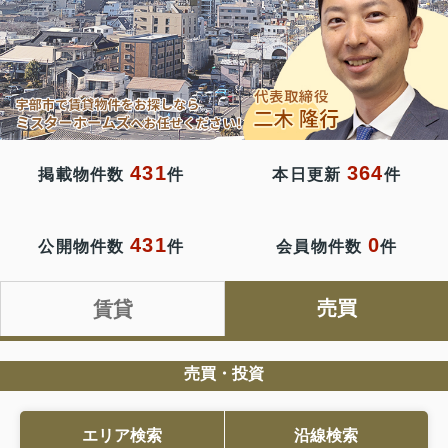
431
364
掲載物件数
件
本日更新
件
431
0
公開物件数
件
会員物件数
件
売買
賃貸
売買・投資
エリア検索
沿線検索