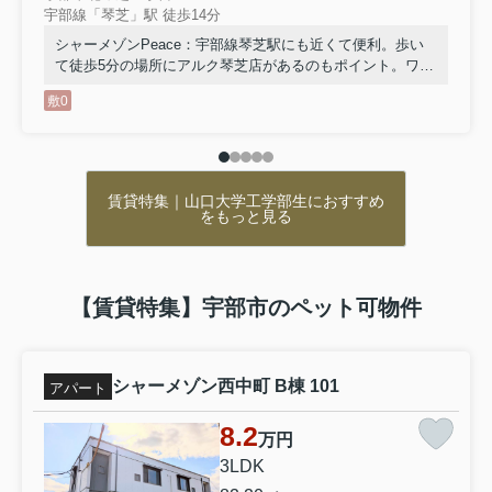
宇部線「琴芝」駅 徒歩14分
物件をお探しの方はぜひご覧ください！
↓↓↓
シャーメゾンPeace：宇部線琴芝駅にも近くて便利。歩い
・
山口大学工学部生におすすめの賃貸物件はこちら
て徒歩5分の場所にアルク琴芝店があるのもポイント。ワク
ワク、ドキドキの新生活。まずは当社で宇部市や宇部線琴
・
山口大学医学部生におすすめの賃貸物件はこちら
敷0
芝付近のお部屋探しをしましょう。好みのお部屋がきっと
・
宇部市のペット可賃貸物件はこちら
見つかります。
↓お電話でのお問い合わせはこちらから↓
0836-37-0860
賃貸特集｜山口大学工学部生におすすめ
をもっと見る
宇部市の賃貸物件をお探しなら株式会社ミスターホーム
ズへお問い合わせください！
==========
山口県宇部市錦町５－３ パールマンション錦町１F
【賃貸特集】宇部市のペット可物件
営業時間：9:30～17:30
定休日：日曜日・水曜日・祝日
シャーメゾン西中町 B棟 101
アパート
2026.05.21
8.2
万円
-ウィークリー・マンスリー特集-
3LDK
ウィークリー・マンスリーマンション
特集短期滞在でも”暮らすように住め