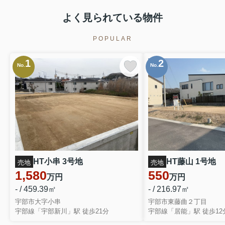
よく見られている物件
POPULAR
1
2
No.
No.
HT小串 3号地
HT藤山 1号地
売地
売地
1,580
550
万円
万円
- / 459.39㎡
- / 216.97㎡
宇部市大字小串
宇部市東藤曲２丁目
宇部線「宇部新川」駅 徒歩21分
宇部線「居能」駅 徒歩12