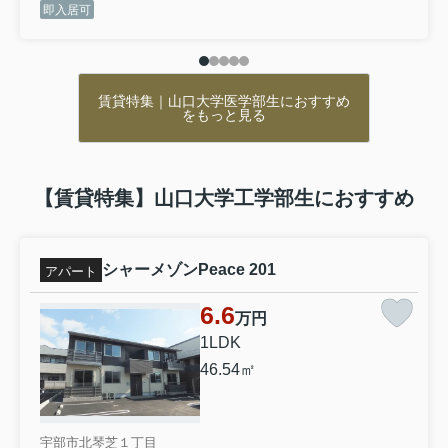
即入居可
きにくい角部屋になります。エレベーター付きの物件で
ーお盆休みのお知らせーいつも弊社を
ご利用いただき、ありがとうございま
す。バルコニー付きの物件でおすすめです。納得できる住
す！誠に勝手ながら、下記の期間をお
まい選びを行っていきませんか。住まい環境はより良いも
盆休業とさせていただきます。 休業期
のにしていきましょう。まずはこちらからご覧ください。
間2026年8月11日（火）～8月16日
賃貸特集｜山口大学医学部生におすすめ
（日）休業期間中にいた...
をもっと見る
2026.06.26
シンセリティ常盤107
【賃貸特集】山口大学工学部生におすすめ
4.3万円
山口県宇部市常盤台１丁目9-5
宇部線 東新川駅 徒歩23分
シャーメゾンPeace 201
アパート
物件詳細へ
6.6
万円
宇部市の賃貸物件をお探しなら株式会社ミスターホーム
1LDK
ズへお任せください！
46.54㎡
賃貸・売買・不動産の売却・賃貸管理など、不動産に関
わることは柔軟にサポートいたします。
宇部市北琴芝１丁目
弊社では、様々な物件を豊富に取り揃えております。