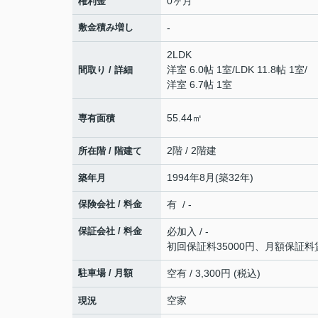
0ヶ月
権利金
敷金積み増し
-
2LDK
洋室 6.0帖 1室
/
LDK 11.8帖 1室
/
間取り / 詳細
洋室 6.7帖 1室
55.44㎡
専有面積
2階 / 2階建
所在階 / 階建て
1994年8月(築32年)
築年月
保険会社 / 料金
有 / -
保証会社 / 料金
必加入 / -
初回保証料35000円、月額保証料
駐車場 / 月額
空有 / 3,300円 (税込)
空家
現況