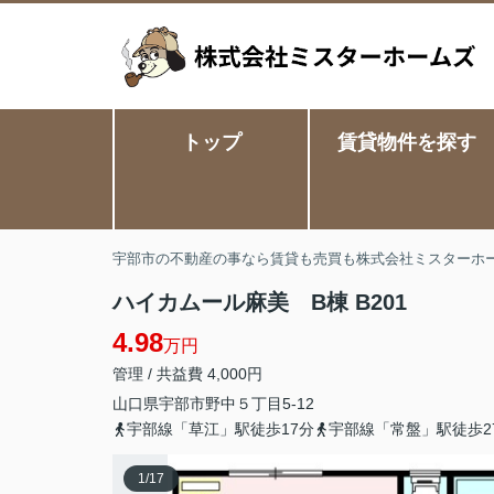
トップ
賃貸物件を探す
宇部市の不動産の事なら賃貸も売買も株式会社ミスターホ
ハイカムール麻美 B棟 B201
4.98
万円
管理 / 共益費 4,000円
山口県
宇部市
野中
５丁目5-12
宇部線「草江」駅徒歩17分
宇部線「常盤」駅徒歩2
1
/
17