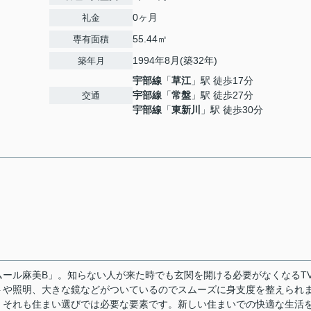
0ヶ月
礼金
55.44㎡
専有面積
1994年8月(築32年)
築年月
宇部線
「
草江
」駅 徒歩17分
宇部線
「
常盤
」駅 徒歩27分
交通
宇部線
「
東新川
」駅 徒歩30分
ール麻美B」。知らない人が来た時でも玄関を開ける必要がなくなるT
トや照明、大きな鏡などがついているのでスムーズに身支度を整えられ
。それも住まい選びでは必要な要素です。新しい住まいでの快適な生活