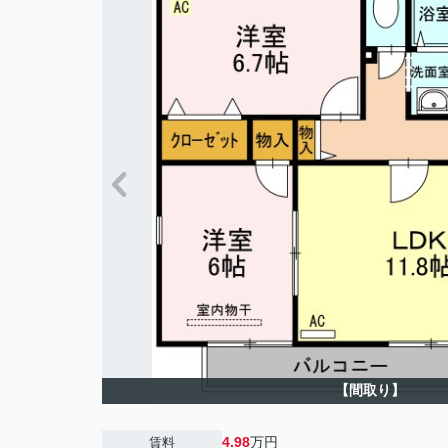
【間取り】
4.98
万円
賃料