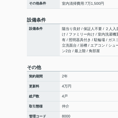
その他条件
室内清掃費用:7万1,500円
設備条件
設備条件
陽当り良好 / 保証人不要 / ２人入居
け / ファミリー向け / 室内洗濯機置
有 / 照明器具付き / 駐輪場 / ガ
立洗面台 / 浴槽 / エアコン / 
ン2台 / 最上階 / 角部屋
その他
2年
契約期間
4万円
更新料
4戸
総戸数
仲介
取引態様
8000
管理コード