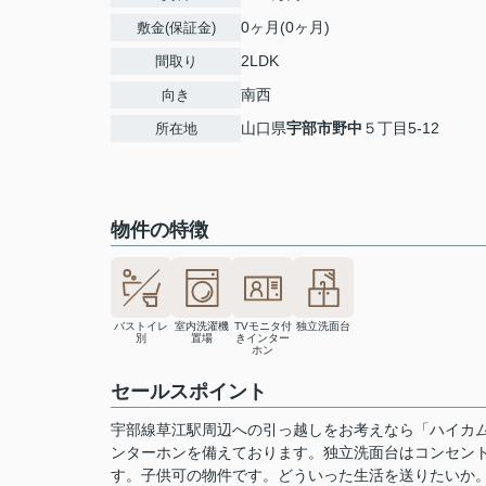
0ヶ月(0ヶ月)
敷金(保証金)
2LDK
間取り
南西
向き
山口県
宇部市
野中
５丁目5-12
所在地
物件の特徴
バストイレ
室内洗濯機
TVモニタ付
独立洗面台
別
置場
きインター
ホン
セールスポイント
宇部線草江駅周辺への引っ越しをお考えなら「ハイカム
ンターホンを備えております。独立洗面台はコンセン
す。子供可の物件です。どういった生活を送りたいか