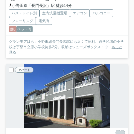
小野田線「長門長沢」駅 徒歩14分
バス・トイレ別
室内洗濯機置場
エアコン
バルコニー
フローリング
電気有
敷0
ペット可
グランモアはら：小野田線長門長沢駅にも近くて便利。通学区域の小学
校は宇部市立原小学校徒歩2分。収納はシューズボックス・ウ...
もっと
見る
アパート