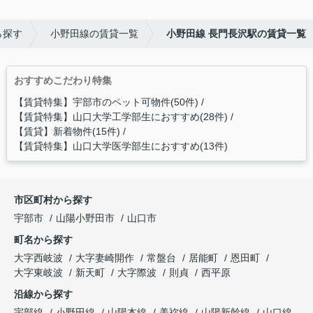
ら探す
小野田線の賃貸一覧
小野田線 長門長沢駅の賃貸一覧
おすすめこだわり特集
【賃貸特集】宇部市のペット可物件(50件)
【賃貸特集】山口大学工学部生におすすめ(28件)
【賃貸】新着物件(15件)
【賃貸特集】山口大学医学部生におすすめ(13件)
市区町村から探す
宇部市
山陽小野田市
山口市
町名から探す
大字西岐波
大字妻崎開作
常盤台
居能町
恩田町
大字東岐波
新天町
大字際波
則貞
西平原
沿線から探す
宇部線
小野田線
山陽本線
美祢線
山陽新幹線
山口線