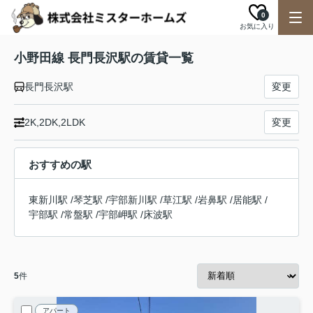
0
お気に入り
小野田線 長門長沢駅の賃貸一覧
長門長沢駅
変更
2K,2DK,2LDK
変更
おすすめの駅
東新川駅
/
琴芝駅
/
宇部新川駅
/
草江駅
/
岩鼻駅
/
居能駅
/
宇部駅
/
常盤駅
/
宇部岬駅
/
床波駅
5
件
アパート