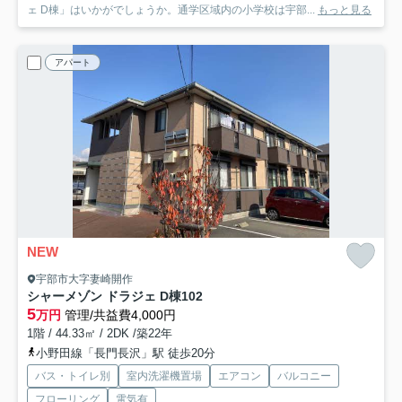
ェ D棟」はいかがでしょうか。通学区域内の小学校は宇部...
もっと見る
アパート
NEW
宇部市大字妻崎開作
シャーメゾン ドラジェ D棟
102
5
万円
管理/共益費4,000円
1階 / 44.33㎡ / 2DK /築22年
小野田線「長門長沢」駅 徒歩20分
バス・トイレ別
室内洗濯機置場
エアコン
バルコニー
フローリング
電気有