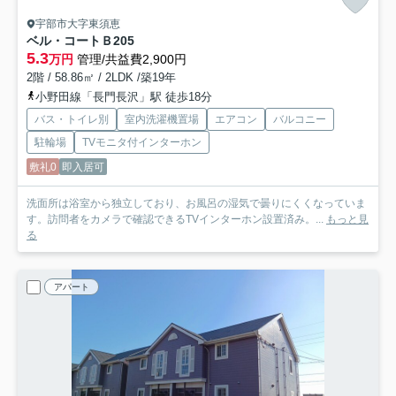
宇部市大字東須恵
ベル・コートＢ
205
5.3
万円
管理/共益費2,900円
2階 / 58.86㎡ / 2LDK /築19年
小野田線「長門長沢」駅 徒歩18分
バス・トイレ別
室内洗濯機置場
エアコン
バルコニー
駐輪場
TVモニタ付インターホン
敷礼0
即入居可
洗面所は浴室から独立しており、お風呂の湿気で曇りにくくなっていま
す。訪問者をカメラで確認できるTVインターホン設置済み。...
もっと見
る
アパート