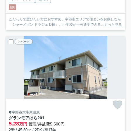
敷0
こだわりで選びたい方におすすめ。宇部市エリアで住まいをお探しなら
「シャーメゾン ドラジェ D棟」。小学校が十分通学できる...
もっと見る
アパート
宇部市大字東須恵
グランモアはら
201
5.28
万円
管理/共益費5,500円
2階 / 45.30㎡ / 2DK /築17年