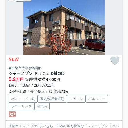
NEW
宇部市大字妻崎開作
シャーメゾン ドラジェ D棟
205
5.2
万円
管理/共益費4,000円
1階 / 44.33㎡ / 2DK /築22年
小野田線「長門長沢」駅 徒歩20分
バス・トイレ別
室内洗濯機置場
エアコン
バルコニー
フローリング
電気有
敷0
宇部市エリアでの住まいなら、住み心地も快適な「シャーメゾン ドラジ