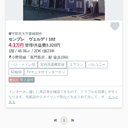
宇部市大字妻崎開作
センプレ ヴェルデⅠ
102
4.1
万円
管理/共益費3,320円
1階 / 46.06㎡ / 2DK /築23年
小野田線「長門長沢」駅 徒歩19分
バス・トイレ別
室内洗濯機置場
エアコン
バルコニー
駐輪場
TVモニタ付インターホン
敷礼0
即入居可
インターホン越しに来訪者を確認できるので、トラブルを回避しやすく
なります。化粧品やスタイリング剤などをまとめて出して、サ...
もっと
見る
1