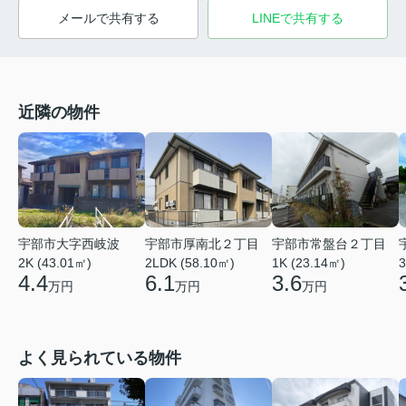
メールで共有する
LINEで共有する
近隣の物件
宇部市厚南北２丁目
宇部市大字西岐波
宇部市常盤台２丁目
2LDK (58.10㎡)
2K (43.01㎡)
1K (23.14㎡)
3
6.1
4.4
3.6
万円
万円
万円
よく見られている物件