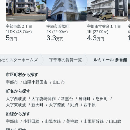
宇部市島２丁目
宇部市若松町
宇部市常盤台１丁目
1LDK (43.74㎡)
2K (22.00㎡)
1K (27.00㎡)
4
5
3.3
4.3
万円
万円
万円
会社ミスターホームズ
宇部市の賃貸一覧
ルミエール 参番館
市区町村から探す
宇部市
山陽小野田市
山口市
町名から探す
大字西岐波
大字妻崎開作
常盤台
居能町
恩田町
大字東岐波
新天町
大字際波
則貞
西平原
沿線から探す
宇部線
小野田線
山陽本線
美祢線
山陽新幹線
山口線