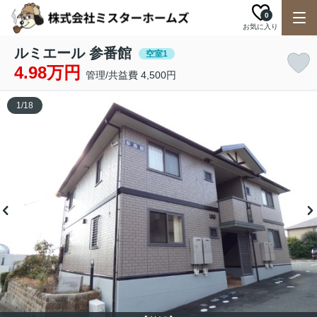
0
お気に入り
ルミエール 参番館
空室1
4.98万円
管理/共益費 4,500円
1
/
18