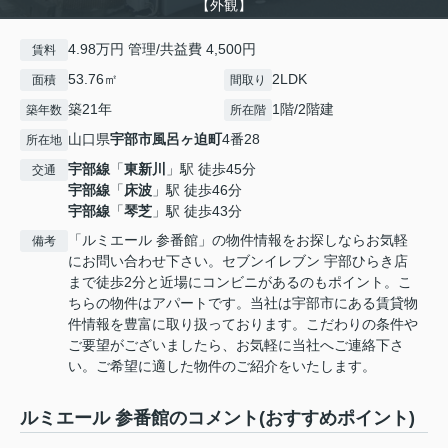
【外観】
4.98万円 管理/共益費 4,500円
賃料
53.76㎡
2LDK
面積
間取り
築21年
1階/2階建
築年数
所在階
山口県
宇部市
風呂ヶ迫町
4番28
所在地
宇部線
「
東新川
」駅 徒歩45分
交通
宇部線
「
床波
」駅 徒歩46分
宇部線
「
琴芝
」駅 徒歩43分
「ルミエール 参番館」の物件情報をお探しならお気軽
備考
にお問い合わせ下さい。セブンイレブン 宇部ひらき店
まで徒歩2分と近場にコンビニがあるのもポイント。こ
ちらの物件はアパートです。当社は宇部市にある賃貸物
件情報を豊富に取り扱っております。こだわりの条件や
ご要望がございましたら、お気軽に当社へご連絡下さ
い。ご希望に適した物件のご紹介をいたします。
ルミエール 参番館のコメント(おすすめポイント)