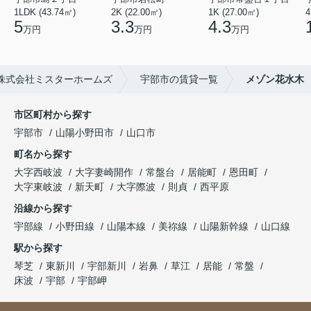
1LDK (43.74㎡)
2K (22.00㎡)
1K (27.00㎡)
4
5
3.3
4.3
万円
万円
万円
株式会社ミスターホームズ
宇部市の賃貸一覧
メゾン花水木
市区町村から探す
宇部市
山陽小野田市
山口市
町名から探す
大字西岐波
大字妻崎開作
常盤台
居能町
恩田町
大字東岐波
新天町
大字際波
則貞
西平原
沿線から探す
宇部線
小野田線
山陽本線
美祢線
山陽新幹線
山口線
駅から探す
琴芝
東新川
宇部新川
岩鼻
草江
居能
常盤
床波
宇部
宇部岬