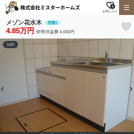
0
お気に入り
メゾン花水木
空室1
4.85万円
管理/共益費 4,000円
1
/
20