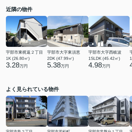
近隣の物件
宇部市東梶返２丁目
宇部市大字東須恵
宇部市大字西岐波
1K (26.80㎡)
2DK (47.99㎡)
1SLDK (45.42㎡)
1
3.28
5.38
4.98
万円
万円
万円
よく見られている物件
宇部市島２丁目
宇部市若松町
宇部市常盤台１丁目