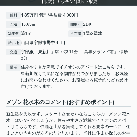
【収納】キッチン1階床下収納
4.85万円 管理/共益費 4,000円
賃料
45.63㎡
2DK
面積
間取り
築15年
1階/2階建
築年数
所在階
山口県
宇部市
野中
４丁目
所在地
宇部線
「
東新川
」駅 バス11分 「高専グランド前」 停歩
交通
8分
住みやすさが満載でイチオシのアパートはこちらです。
備考
東新川近くで気になる物件が見つかりましたら、お気軽
にお問い合わせください。お部屋の内覧予約なども受け
付けております。
メゾン花水木のコメント(おすすめポイント)
新生活を失敗せず、スタートさせたいならこちらの「メゾン花水
木」はいかがでしょうか。住みやすさが満載でイチオシのアパー
トはこちらです。快適な生活を実現してくれる要素の一つに、住
まいというものがあるのだと思います。当社に住まい探しのお手