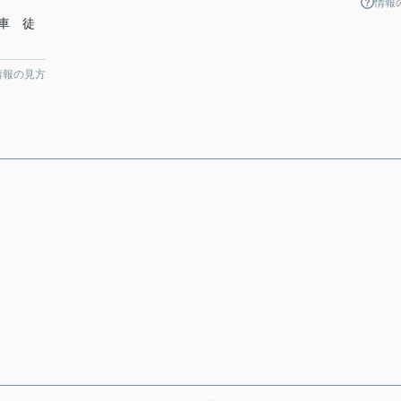
情報
車 徒
情報の見方