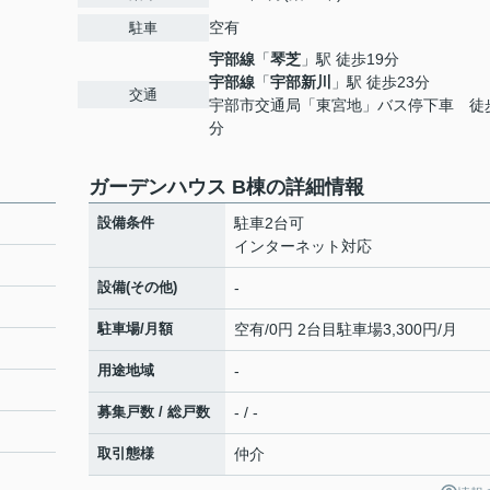
空有
駐車
宇部線
「
琴芝
」駅 徒歩19分
宇部線
「
宇部新川
」駅 徒歩23分
交通
宇部市交通局「東宮地」バス停下車 徒
分
ガーデンハウス B棟の詳細情報
設備条件
駐車2台可
インターネット対応
設備(その他)
-
駐車場/月額
空有/0円 2台目駐車場3,300円/月
用途地域
-
募集戸数 / 総戸数
- / -
取引態様
仲介