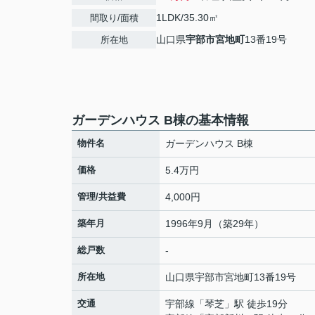
1LDK/35.30㎡
間取り/面積
山口県
宇部市
宮地町
13番19号
所在地
ガーデンハウス B棟の基本情報
物件名
ガーデンハウス B棟
価格
5.4万円
管理/共益費
4,000円
築年月
1996年9月（築29年）
総戸数
-
所在地
山口県
宇部市
宮地町
13番19号
交通
宇部線
「
琴芝
」駅 徒歩19分