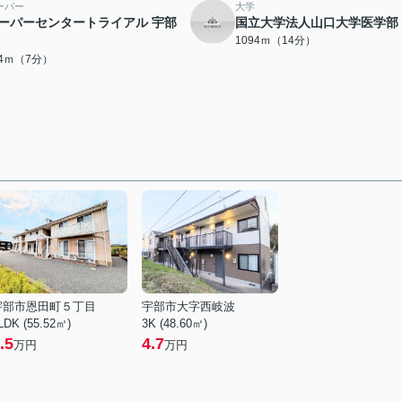
ーパー
大学
ーパーセンタートライアル 宇部
国立大学法人山口大学医学部
1094ｍ（14分）
44ｍ（7分）
宇部市恩田町５丁目
宇部市大字西岐波
LDK (55.52㎡)
3K (48.60㎡)
.5
4.7
万円
万円