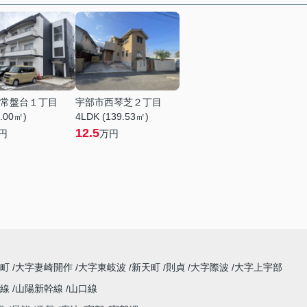
常盤台１丁目
宇部市西琴芝２丁目
7.00㎡)
4LDK (139.53㎡)
12.5
円
万円
田町
大字妻崎開作
大字東岐波
新天町
則貞
大字際波
大字上宇部
祢線
山陽新幹線
山口線