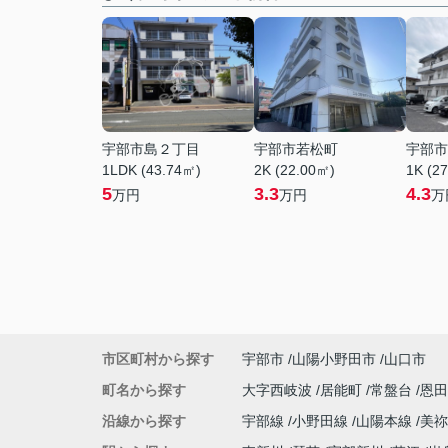
宇部市島２丁目
宇部市若松町
宇部市
1LDK (43.74㎡)
2K (22.00㎡)
1K (2
5
3.3
4.3
万円
万円
万
市区町村から探す
宇部市
山陽小野田市
山口市
町名から探す
大字西岐波
居能町
常盤台
恩
沿線から探す
宇部線
小野田線
山陽本線
美