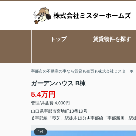
トップ
賃貸物件を探す
宇部市の不動産の事なら賃貸も売買も株式会社ミスターホ
ガーデンハウス B棟
5.4万円
管理/共益費 4,000円
山口県
宇部市
宮地町
13番19号
宇部線「琴芝」駅徒歩19分
宇部線「宇部新川」駅徒
1
/
4