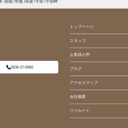
鼻
居能
常盤
床波
宇部
宇部岬
トップページ
スタッフ
お客様の声
0836-37-0860
ブログ
アクセスマップ
会社概要
リクルート