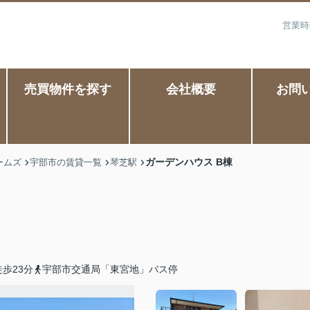
営業時
売買物件を探す
会社概要
お問
ガーデンハウス B棟
ームズ
宇部市の賃貸一覧
琴芝駅
歩23分
宇部市交通局「東宮地」バス停