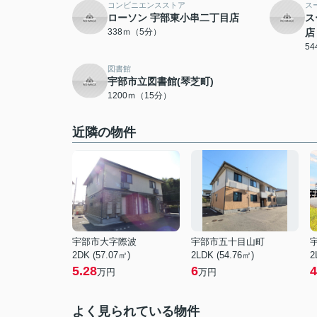
コンビニエンスストア
ス
ローソン 宇部東小串二丁目店
ス
338ｍ（5分）
店
5
図書館
宇部市立図書館(琴芝町)
1200ｍ（15分）
近隣の物件
宇部市大字際波
宇部市五十目山町
2DK (57.07㎡)
2LDK (54.76㎡)
2
5.28
6
4
万円
万円
よく見られている物件