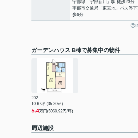
宇部線
「
宇部新川
」駅 徒歩23分
宇部市交通局「東宮地」バス停下
歩6分
ガーデンハウス B棟で募集中の物件
202
10.67坪 (35.30㎡)
5.4
万円(5060.92円/坪)
周辺施設