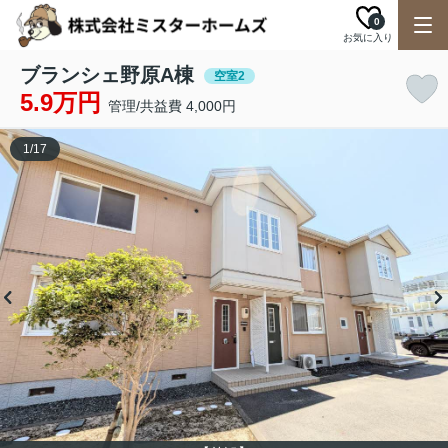
0
お気に入り
ブランシェ野原A棟
空室2
5.9万円
管理/共益費 4,000円
1
/
17