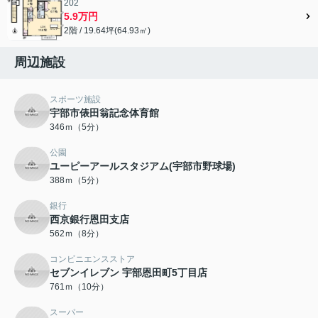
202
5.9万円
2階 / 19.64坪(64.93㎡)
周辺施設
スポーツ施設
宇部市俵田翁記念体育館
346ｍ（5分）
公園
ユーピーアールスタジアム(宇部市野球場)
388ｍ（5分）
銀行
西京銀行恩田支店
562ｍ（8分）
コンビニエンスストア
セブンイレブン 宇部恩田町5丁目店
761ｍ（10分）
スーパー