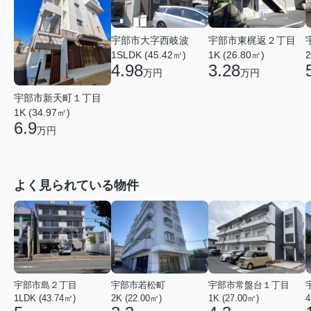
宇部市大字西岐波
宇部市東梶返２丁目
1SLDK (45.42㎡)
1K (26.80㎡)
2
4.98
3.28
万円
万円
宇部市新天町１丁目
1K (34.97㎡)
6.9
万円
よく見られている物件
宇部市島２丁目
宇部市若松町
宇部市常盤台１丁目
1LDK (43.74㎡)
2K (22.00㎡)
1K (27.00㎡)
4