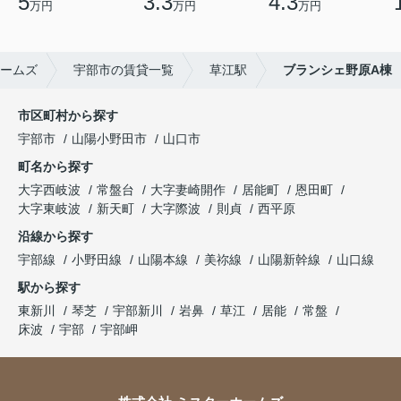
5
3.3
4.3
万円
万円
万円
ームズ
宇部市の賃貸一覧
草江駅
ブランシェ野原A棟
市区町村から探す
宇部市
山陽小野田市
山口市
町名から探す
大字西岐波
常盤台
大字妻崎開作
居能町
恩田町
大字東岐波
新天町
大字際波
則貞
西平原
沿線から探す
宇部線
小野田線
山陽本線
美祢線
山陽新幹線
山口線
駅から探す
東新川
琴芝
宇部新川
岩鼻
草江
居能
常盤
床波
宇部
宇部岬