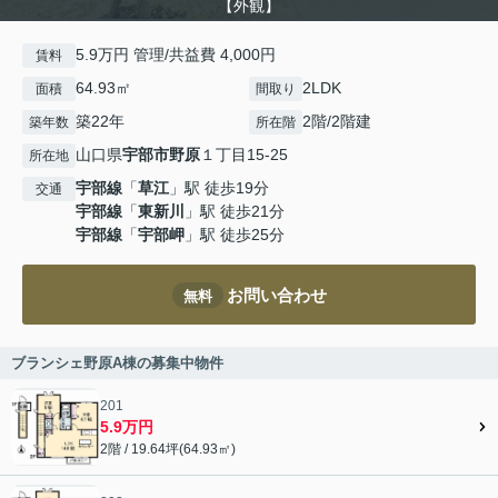
【外観】
5.9万円 管理/共益費 4,000円
賃料
64.93㎡
2LDK
面積
間取り
築22年
2階/2階建
築年数
所在階
山口県
宇部市
野原
１丁目15-25
所在地
宇部線
「
草江
」駅 徒歩19分
交通
宇部線
「
東新川
」駅 徒歩21分
宇部線
「
宇部岬
」駅 徒歩25分
お問い合わせ
無料
ブランシェ野原A棟の募集中物件
201
5.9万円
2階 / 19.64坪(64.93㎡)