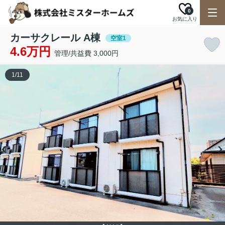
0
お気に入り
カーサクレール A棟
空室1
4.6万円
管理/共益費 3,000円
1
/
11