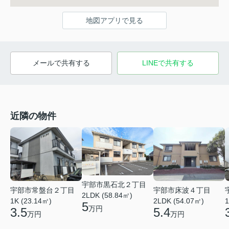
地図アプリで見る
メールで共有する
LINEで共有する
近隣の物件
宇部市黒石北２丁目
宇部市常盤台２丁目
宇部市床波４丁目
2LDK (58.84㎡)
1K (23.14㎡)
2LDK (54.07㎡)
1
5
万円
3.5
5.4
万円
万円