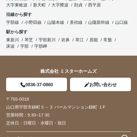
大字東岐波
新天町
大字際波
則貞
西平原
沿線から探す
宇部線
小野田線
山陽本線
美祢線
山陽新幹線
山口線
駅から探す
東新川
琴芝
宇部新川
岩鼻
草江
居能
常盤
床波
宇部
宇部岬
株式会社 ミスターホームズ
0836-37-0860
お問い合わせ
〒755-0018
山口県宇部市錦町５－３ パールマンション錦町 １F
営業時間：
9:30~17:30
定休日：
日曜日・水曜日・祝日