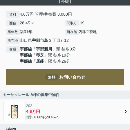
【外観】
4.6万円 管理/共益費 3,000円
賃料
28.45㎡
1K
面積
間取り
築31年
2階/2階建
築年数
所在階
山口県
宇部市
島
３丁目7-12
所在地
宇部線
「
宇部新川
」駅 徒歩9分
交通
宇部線
「
琴芝
」駅 徒歩19分
宇部線
「
居能
」駅 徒歩26分
お問い合わせ
無料
カーサクレール A棟の募集中物件
202
4.6万円
2階 / 8.60坪(28.45㎡)