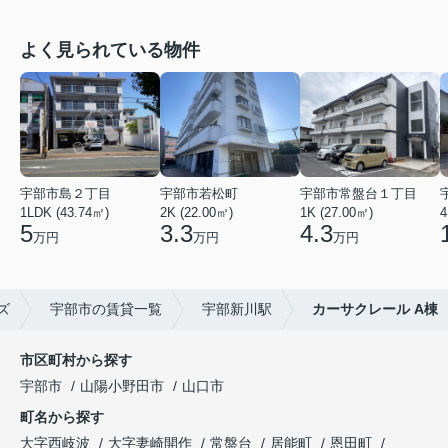
よく見られている物件
宇部市島２丁目
宇部市若松町
宇部市常盤台１丁目
1LDK (43.74㎡)
2K (22.00㎡)
1K (27.00㎡)
4
5
3.3
4.3
万円
万円
万円
ズ
宇部市の賃貸一覧
宇部新川駅
カーサクレール A棟
市区町村から探す
宇部市
山陽小野田市
山口市
町名から探す
大字西岐波
大字妻崎開作
常盤台
居能町
恩田町