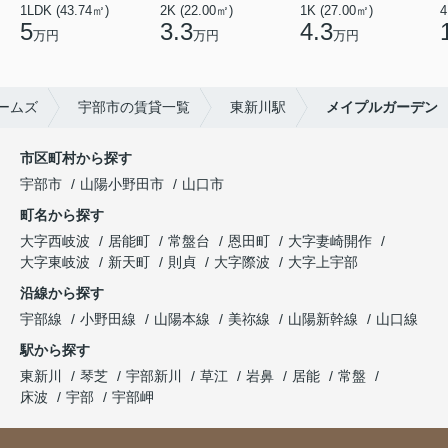
1LDK (43.74㎡)
2K (22.00㎡)
1K (27.00㎡)
4
5
3.3
4.3
万円
万円
万円
ームズ
宇部市の賃貸一覧
東新川駅
メイプルガーデン
市区町村から探す
宇部市
山陽小野田市
山口市
町名から探す
大字西岐波
居能町
常盤台
恩田町
大字妻崎開作
大字東岐波
新天町
則貞
大字際波
大字上宇部
沿線から探す
宇部線
小野田線
山陽本線
美祢線
山陽新幹線
山口線
駅から探す
東新川
琴芝
宇部新川
草江
岩鼻
居能
常盤
床波
宇部
宇部岬