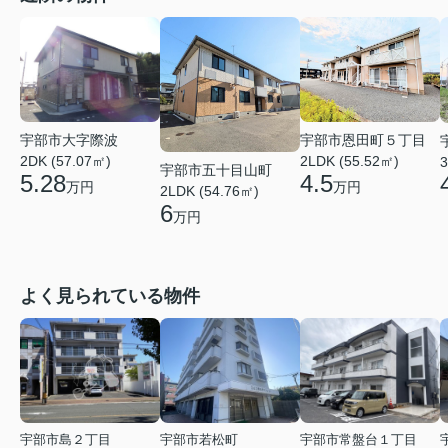
宇部市大字際波
宇部市恩田町５丁目
2DK (57.07㎡)
2LDK (55.52㎡)
3
宇部市五十目山町
5.28
4.5
万円
万円
2LDK (54.76㎡)
6
万円
よく見られている物件
宇部市島２丁目
宇部市若松町
宇部市常盤台１丁目