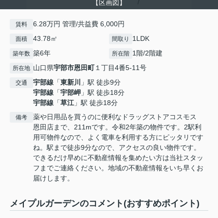
【区画図】
6.28万円 管理/共益費 6,000円
賃料
43.78㎡
1LDK
面積
間取り
築6年
1階/2階建
築年数
所在階
山口県
宇部市
恩田町
１丁目4番5-11号
所在地
宇部線
「
東新川
」駅 徒歩9分
交通
宇部線
「
宇部岬
」駅 徒歩18分
宇部線
「
草江
」駅 徒歩18分
薬や日用品を買うのに便利なドラッグストアコスモス
備考
恩田店まで、211mです。令和2年築の物件です。2駅利
用可物件なので、よく電車を利用する方にピッタリです
ね。駅まで徒歩9分なので、アクセスの良い物件です。
できるだけ早めに不動産情報を集めたい方は当社スタッ
フまでご連絡ください。地域の不動産情報をいち早くお
届けします。
メイプルガーデンのコメント(おすすめポイント)