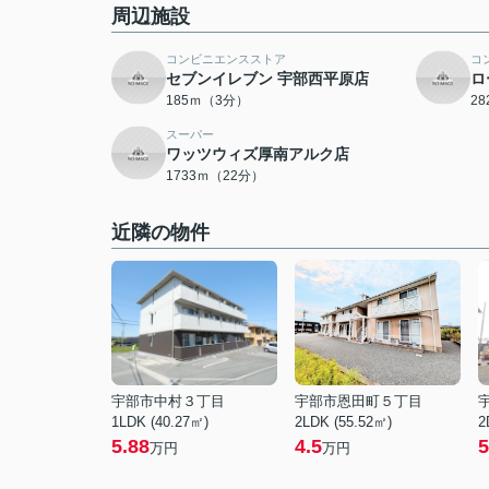
周辺施設
コンビニエンスストア
コ
セブンイレブン 宇部西平原店
ロ
185ｍ（3分）
2
スーパー
ワッツウィズ厚南アルク店
1733ｍ（22分）
近隣の物件
宇部市中村３丁目
宇部市恩田町５丁目
1LDK (40.27㎡)
2LDK (55.52㎡)
2
5.88
4.5
5
万円
万円