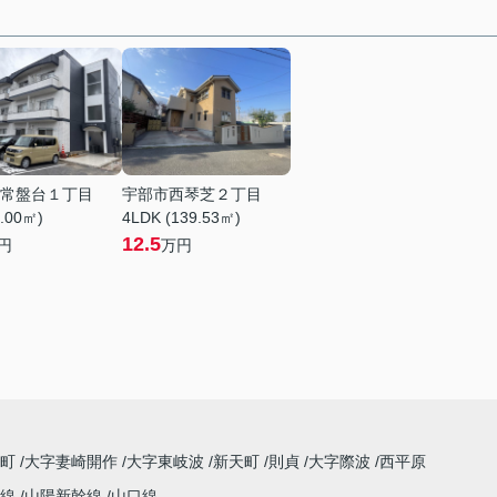
常盤台１丁目
宇部市西琴芝２丁目
7.00㎡)
4LDK (139.53㎡)
12.5
円
万円
田町
大字妻崎開作
大字東岐波
新天町
則貞
大字際波
西平原
祢線
山陽新幹線
山口線