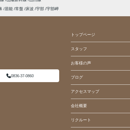
鼻
居能
常盤
床波
宇部
宇部岬
トップページ
スタッフ
お客様の声
0836-37-0860
ブログ
アクセスマップ
会社概要
リクルート