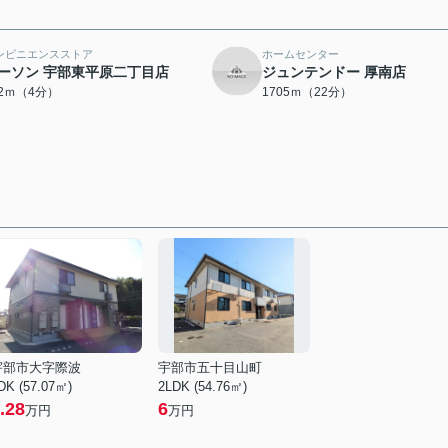
ンビニエンスストア
ホームセンター
ーソン 宇部東平原二丁目店
ジュンテンドー 厚南店
82ｍ（4分）
1705ｍ（22分）
宇部市大字際波
宇部市五十目山町
DK (57.07㎡)
2LDK (54.76㎡)
.28
6
万円
万円