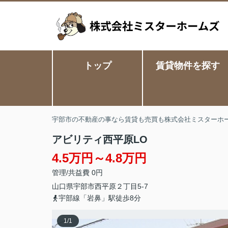
トップ
賃貸物件を探す
宇部市の不動産の事なら賃貸も売買も株式会社ミスターホ
アビリティ西平原LO
4.5万円～4.8万円
管理/共益費 0円
山口県
宇部市
西平原
２丁目5-7
宇部線「岩鼻」駅徒歩8分
1
/
1