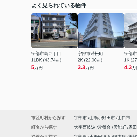
よく見られている物件
宇部市島２丁目
宇部市若松町
宇部市
1LDK (43.74㎡)
2K (22.00㎡)
1K (2
5
3.3
4.3
万円
万円
万
市区町村から探す
宇部市
山陽小野田市
山口市
町名から探す
大字西岐波
常盤台
居能町
恩
沿線から探す
宇部線
小野田線
山陽本線
美