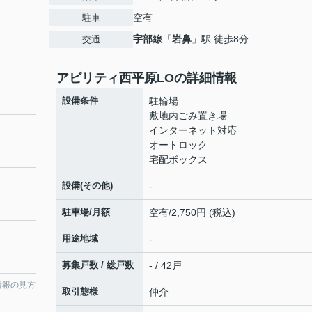
空有
駐車
宇部線
「
岩鼻
」駅 徒歩8分
交通
アビリティ西平原LOの詳細情報
設備条件
駐輪場
敷地内ごみ置き場
インターネット対応
オートロック
宅配ボックス
設備(その他)
-
駐車場/月額
空有/2,750円 (税込)
用途地域
-
募集戸数 / 総戸数
- / 42戸
情報の見方
取引態様
仲介