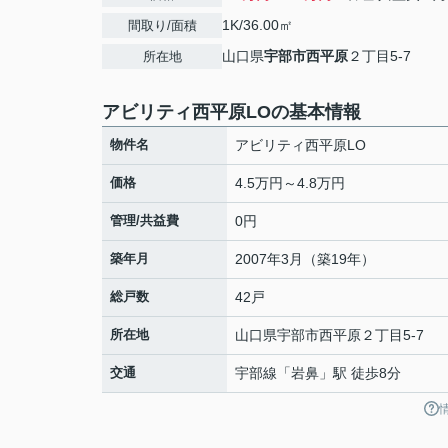
1K/36.00㎡
間取り/面積
山口県
宇部市
西平原
２丁目5-7
所在地
アビリティ西平原LOの基本情報
物件名
アビリティ西平原LO
価格
4.5万円～4.8万円
管理/共益費
0円
築年月
2007年3月（築19年）
総戸数
42戸
所在地
山口県
宇部市
西平原
２丁目5-7
交通
宇部線
「
岩鼻
」駅 徒歩8分