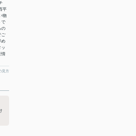
チ
西平
い物
トで
るの
でご
早め
タッ
産情
の見方
け