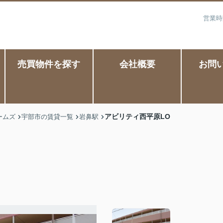
営業時
売買物件を探す
会社概要
お問
アビリティ西平原LO
ームズ
宇部市の賃貸一覧
岩鼻駅