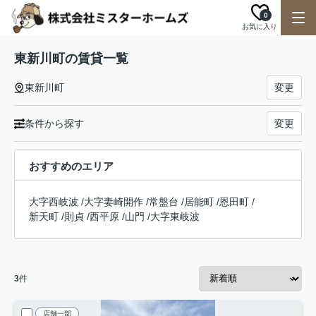
0
お気に入り
東新川町の賃貸一覧
東新川町
変更
条件から探す
変更
おすすめのエリア
大字西岐波
/
大字妻崎開作
/
常盤台
/
居能町
/
恩田町
/
新天町
/
則貞
/
西平原
/
山門
/
大字東岐波
3
件
店舗一部