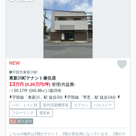
NEW
宇部市東新川町
東新川町テナント兼住居
13
万円 (0.26万円/坪)
管理/共益費-
- / 50.17坪 (165.88㎡) /築25年
宇部線「東新川」駅 徒歩3分
宇部線「琴芝」駅 徒歩14分
宇部線「
バス・トイレ別
室内洗濯機置場
エアコン
バルコニー
フローリング
電気有
礼0
即入居可
こちらの物件は1階がテナント、2階が居住用になっています。 1階のテ