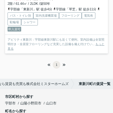
2階 / 61.44㎡ / 2LDK /築50年
宇部線「東新川」駅 徒歩4分
宇部線「琴芝」駅 徒歩11分
宇部線「
バス・トイレ別
室内洗濯機置場
フローリング
電気有
駐輪場
シャワー
即入居可
アビリティ東新川：宇部線東新川駅にも近くて便利。室内設備は全室照
明付き・全居室フローリングなど充実した設備を備え付けてい...
もっと
見る
1
なら賃貸も売買も株式会社ミスターホームズ
東新川町の賃貸一覧
市区町村から探す
宇部市
山陽小野田市
山口市
町名から探す