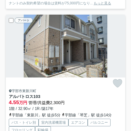
ナントのみ契約希望の場合は賃料が75,000円になり...
もっと見る
アパート
宇部市東新川町
アルバトロス
103
4.55
万円
管理/共益費2,300円
1階 / 32.90㎡ / 1R /築17年
宇部線「東新川」駅 徒歩5分
宇部線「琴芝」駅 徒歩14分
バス・トイレ別
室内洗濯機置場
エアコン
バルコニー
フローリング
駐輪場