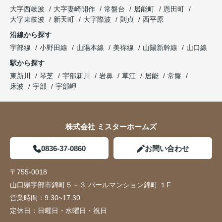
大字西岐波
大字妻崎開作
常盤台
居能町
恩田町
大字東岐波
新天町
大字際波
則貞
西平原
沿線から探す
宇部線
小野田線
山陽本線
美祢線
山陽新幹線
山口線
駅から探す
東新川
琴芝
宇部新川
岩鼻
草江
居能
常盤
床波
宇部
宇部岬
株式会社 ミスターホームズ
0836-37-0860
お問い合わせ
〒755-0018
山口県宇部市錦町５－３ パールマンション錦町 １F
営業時間：
9:30~17:30
定休日：
日曜日・水曜日・祝日