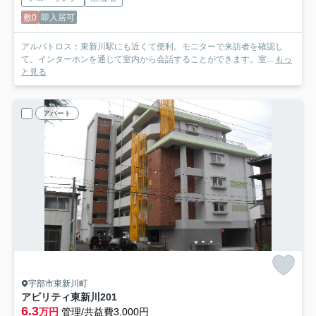
敷0
即入居可
アルバトロス：東新川駅にも近くて便利。モニターで来訪者を確認し
て、インターホンを通じて室内から会話することができます。室...
もっ
と見る
アパート
宇部市東新川町
アビリティ東新川
201
6.3
万円
管理/共益費3,000円