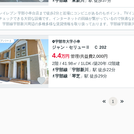
宇部線
「
東新川
」駅 徒歩37分
ンイレブン 宇部小串台店まで徒歩2分と近場にコンビニがあるのもポイント。TV
チェックできる大切な設備です。インターネットの回線が繋がっているので快適なお
、宇部線宇部新川周辺の多種多様な賃貸情報を取り扱っております。宇部線宇部新川の
アパート
宇部市
大字小串
ジャン・セリューⅡ Ｃ 202
4.4
万円
管理/共益費2,000円
2階 / 41.98㎡ / 1LDK /築20年 /2階建
宇部線
「
宇部新川
」駅 徒歩22分
宇部線
「
琴芝
」駅 徒歩29分
1