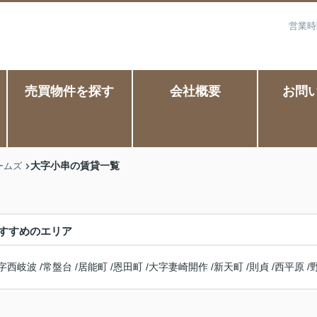
営業時
売買物件を探す
会社概要
お問
大字小串の賃貸一覧
ームズ
すすめのエリア
字西岐波
/
常盤台
/
居能町
/
恩田町
/
大字妻崎開作
/
新天町
/
則貞
/
西平原
/