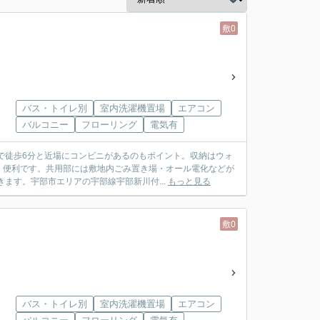
敷0
バス・トイレ別
室内洗濯機置場
エアコン
バルコニー
フローリング
電気有
で徒歩6分と近場にコンビニがあるのもポイント。収納はウォ
く便利です。共用部には敷地内ごみ置き場・オール電化などが
ます。宇部市エリアの宇部線宇部新川付...
もっと見る
敷0
バス・トイレ別
室内洗濯機置場
エアコン