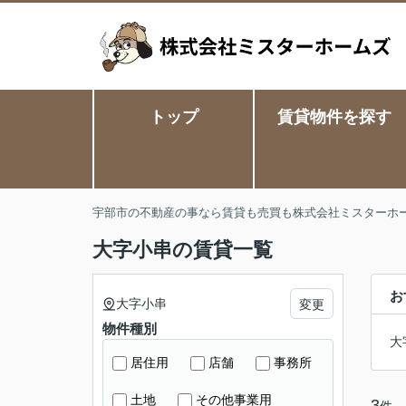
トップ
賃貸物件を探す
宇部市の不動産の事なら賃貸も売買も株式会社ミスターホ
大字小串の賃貸一覧
お
大字小串
変更
物件種別
大
居住用
店舗
事務所
土地
その他事業用
3
件