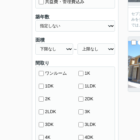
共益費・管理費込み
セブ
築年数
みを
では
面積
～
間取り
ワンルーム
1K
1DK
1LDK
2K
2DK
2LDK
3K
3DK
3LDK
4K
4DK