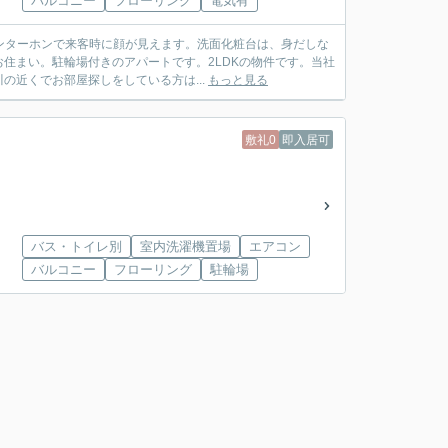
バルコニー
フローリング
電気有
インターホンで来客時に顔が見えます。洗面化粧台は、身だしな
住まい。駐輪場付きのアパートです。2LDKの物件です。当社
近くでお部屋探しをしている方は...
もっと見る
敷礼0
即入居可
バス・トイレ別
室内洗濯機置場
エアコン
バルコニー
フローリング
駐輪場