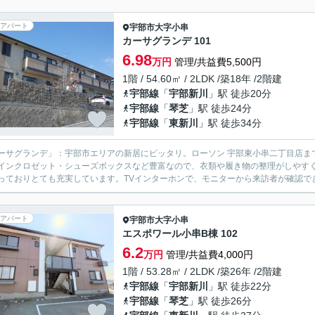
アパート
宇部市
大字小串
カーサグランデ 101
6.98
万円
管理/共益費5,500円
1階 / 54.60㎡ / 2LDK /築18年 /2階建
宇部線
「
宇部新川
」駅 徒歩20分
宇部線
「
琴芝
」駅 徒歩24分
宇部線
「
東新川
」駅 徒歩34分
ーサグランデ」：宇部市エリアの新居にピッタリ。ローソン 宇部東小串二丁目店ま
インクロゼット・シューズボックスなど豊富なので、衣類や履き物の整理がしやす
っておりとても充実しています。TVインターホンで、モニターから来訪者が確認でき
アパート
宇部市
大字小串
エスポワール小串B棟 102
6.2
万円
管理/共益費4,000円
1階 / 53.28㎡ / 2LDK /築26年 /2階建
宇部線
「
宇部新川
」駅 徒歩22分
宇部線
「
琴芝
」駅 徒歩26分