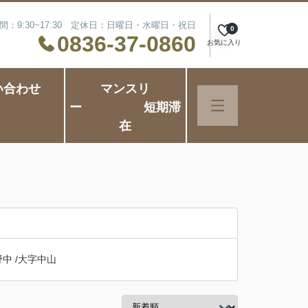
間：9:30~17:30 定休日：日曜日・水曜日・祝日
0
0836-37-0860
お気に入り
い合わせ
マンスリ
ー 短期滞
在
野中
/
大字中山