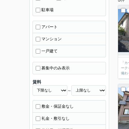
駐車場
アパート
マンション
一戸建て
「カ
募集中のみ表示
ーク
備わ
賃料
～
敷金・保証金なし
礼金・敷引なし