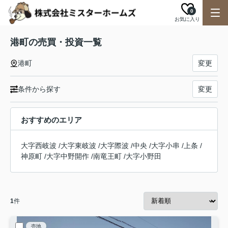
0
お気に入り
港町の売買・投資一覧
港町
変更
条件から探す
変更
おすすめのエリア
大字西岐波
/
大字東岐波
/
大字際波
/
中央
/
大字小串
/
上条
/
神原町
/
大字中野開作
/
南竜王町
/
大字小野田
1
件
売地