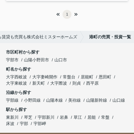
1
ら賃貸も売買も株式会社ミスターホームズ
港町の売買・投資一覧
市区町村から探す
宇部市
山陽小野田市
山口市
町名から探す
大字西岐波
大字妻崎開作
常盤台
居能町
恩田町
大字東岐波
新天町
大字際波
則貞
西平原
沿線から探す
宇部線
小野田線
山陽本線
美祢線
山陽新幹線
山口線
駅から探す
東新川
琴芝
宇部新川
岩鼻
草江
居能
常盤
床波
宇部
宇部岬