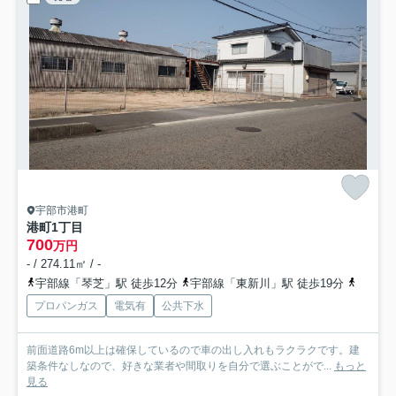
宇部市港町
港町1丁目
700
万円
- / 274.11㎡ / -
宇部線「琴芝」駅 徒歩12分
宇部線「東新川」駅 徒歩19分
宇部線
プロパンガス
電気有
公共下水
前面道路6m以上は確保しているので車の出し入れもラクラクです。建
築条件なしなので、好きな業者や間取りを自分で選ぶことがで...
もっと
見る