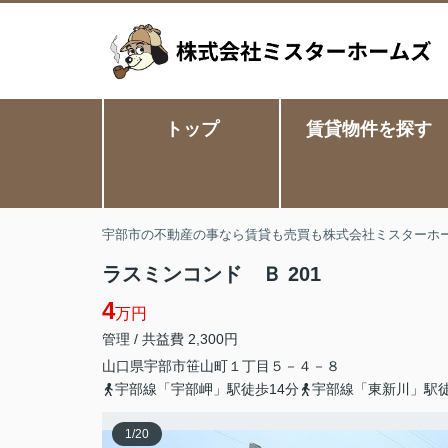
トップ
賃貸物件を探す
宇部市の不動産の事なら賃貸も売買も株式会社ミスターホ
ラスミンコンド Ｂ 201
4
万円
管理 / 共益費 2,300円
山口県
宇部市
笹山町
１丁目５－４－８
宇部線「宇部岬」駅徒歩14分
宇部線「東新川」駅徒
1
/
20