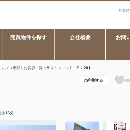
営業時
売買物件を探す
会社概要
お問
ラスミンコンド Ｂ
201
ームズ
宇部市の賃貸一覧
印刷する
お気
歩16分