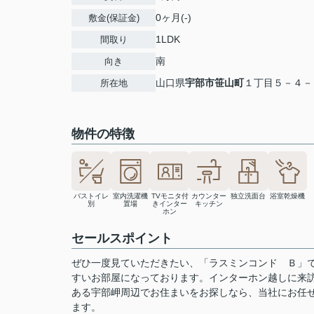
0ヶ月(-)
敷金(保証金)
1LDK
間取り
南
向き
山口県
宇部市
笹山町
１丁目５－４－
所在地
物件の特徴
バストイレ
室内洗濯機
TVモニタ付
カウンター
独立洗面台
浴室乾燥機
別
置場
きインター
キッチン
ホン
セールスポイント
ぜひ一度見ていただきたい、「ラスミンコンド Ｂ」
すいお部屋になっております。インターホン越しに来
ある宇部岬周辺でお住まいをお探しなら、当社にお任
ます。