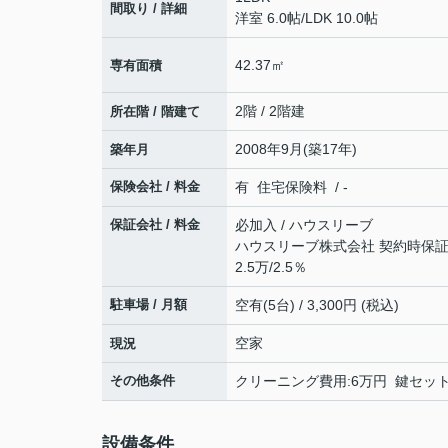
間取り / 詳細
洋室 6.0帖
/
LDK 10.0帖
42.37㎡
専有面積
2階 / 2階建
所在階 / 階建て
2008年9月(築17年)
築年月
保険会社 / 料金
有 住宅保険料 / -
保証会社 / 料金
必加入 / ハウスリーブ
ハウスリーブ株式会社 契約時保証委
2.5万/2.5％
駐車場 / 月額
空有(5台) / 3,300円 (税込)
空家
現況
その他条件
クリーニング費用:6万円 鍵セット費
設備条件