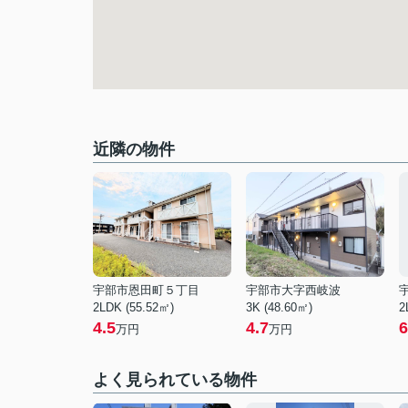
近隣の物件
宇部市恩田町５丁目
宇部市大字西岐波
2LDK (55.52㎡)
3K (48.60㎡)
2
4.5
4.7
6
万円
万円
よく見られている物件