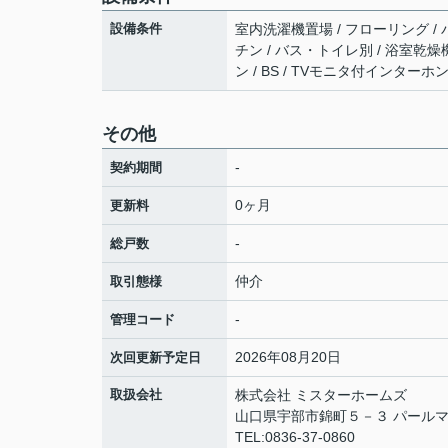
設備条件
室内洗濯機置場 / フローリング / 
チン / バス・トイレ別 / 浴室乾燥機
ン / BS / TVモニタ付インターホ
その他
-
契約期間
0ヶ月
更新料
-
総戸数
仲介
取引態様
-
管理コード
2026年08月20日
次回更新予定日
取扱会社
株式会社 ミスターホームズ
山口県宇部市錦町５－３ パールマ
TEL:0836-37-0860