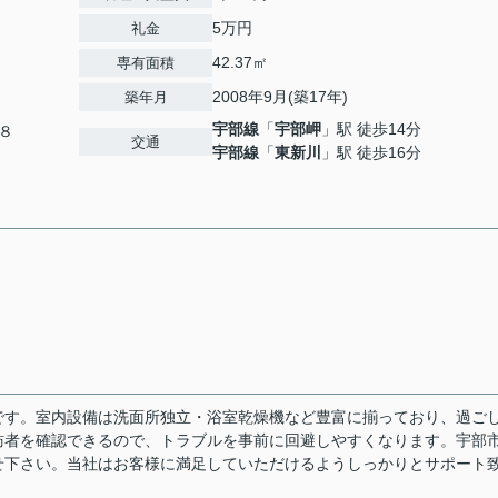
5万円
礼金
42.37㎡
専有面積
2008年9月(築17年)
築年月
宇部線
「
宇部岬
」駅 徒歩14分
８
交通
宇部線
「
東新川
」駅 徒歩16分
です。室内設備は洗面所独立・浴室乾燥機など豊富に揃っており、過ご
訪者を確認できるので、トラブルを事前に回避しやすくなります。宇部
せ下さい。当社はお客様に満足していただけるようしっかりとサポート