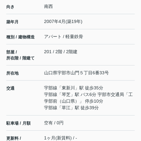
南西
向き
2007年4月(築19年)
築年月
アパート / 軽量鉄骨
種別 / 建物構造
201 / 2階 / 2階建
部屋 /
所在階 / 階建て
山口県
宇部市
山門
５丁目6番33号
所在地
宇部線
「
東新川
」駅 徒歩35分
交通
宇部線
「
琴芝
」駅 バス6分 宇部市交通局「工
学部前（山口県）」 停歩10分
宇部線
「
草江
」駅 徒歩39分
空有 / 0円
駐車場 / 月額
1ヶ月(新賃料) / -
更新料 /