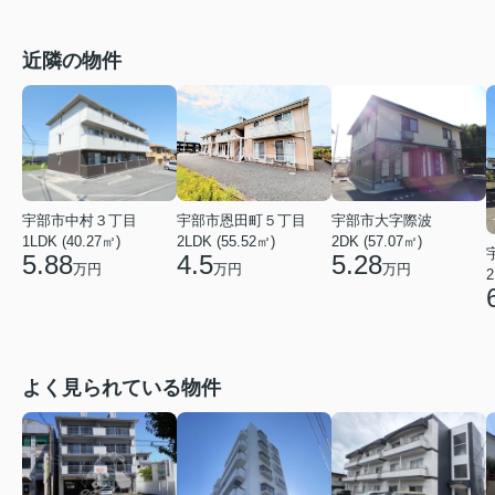
近隣の物件
宇部市中村３丁目
宇部市大字際波
宇部市恩田町５丁目
1LDK (40.27㎡)
2DK (57.07㎡)
2LDK (55.52㎡)
5.88
5.28
4.5
万円
万円
万円
2
よく見られている物件