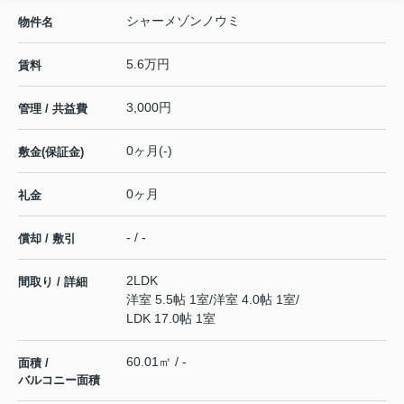
シャーメゾンノウミ
物件名
5.6万円
賃料
3,000円
管理 / 共益費
0ヶ月(-)
敷金(保証金)
0ヶ月
礼金
- / -
償却 / 敷引
2LDK
間取り / 詳細
洋室 5.5帖 1室
/
洋室 4.0帖 1室
/
LDK 17.0帖 1室
60.01㎡ / -
面積 /
バルコニー面積