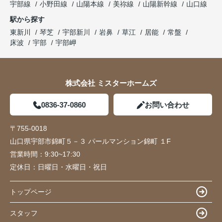
宇部線
小野田線
山陽本線
美祢線
山陽新幹線
山口線
駅から探す
東新川
琴芝
宇部新川
岩鼻
草江
居能
常盤
床波
宇部
宇部岬
株式会社 ミスターホームズ
0836-37-0860
お問い合わせ
〒755-0018
山口県宇部市錦町５－３ パールマンション錦町 １F
営業時間：
9:30~17:30
定休日：
日曜日・水曜日・祝日
トップページ
スタッフ