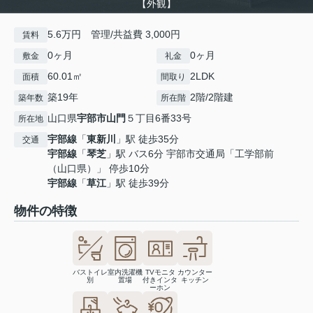
【外観】
5.6万円 管理/共益費 3,000円
賃料
0ヶ月
0ヶ月
敷金
礼金
60.01㎡
2LDK
面積
間取り
築19年
2階/2階建
築年数
所在階
山口県
宇部市
山門
５丁目6番33号
所在地
宇部線
「
東新川
」駅 徒歩35分
交通
宇部線
「
琴芝
」駅 バス6分 宇部市交通局「工学部前
（山口県）」 停歩10分
宇部線
「
草江
」駅 徒歩39分
物件の特徴
バストイレ
室内洗濯機
TVモニタ
カウンター
別
置場
付きインタ
キッチン
ーホン