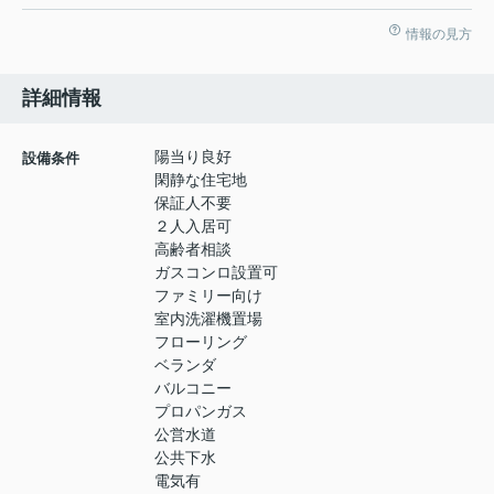
情報の見方
詳細情報
陽当り良好
設備条件
閑静な住宅地
保証人不要
２人入居可
高齢者相談
ガスコンロ設置可
ファミリー向け
室内洗濯機置場
フローリング
ベランダ
バルコニー
プロパンガス
公営水道
公共下水
電気有