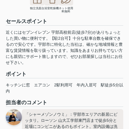
独立洗面台
浴室乾燥機
ネット使用
料無料
セールスポイント
近くにはセブンイレブン 宇部高校前店(徒歩7分)がありちょっと
した買い物に便利です。【駐2台可】十分な駐車台数を確保でき
るので安心です。宇部市に特化した当社は、確かな地域情報と豊
富な賃貸情報を取り扱っています。知識をあまりお持ちでない方
にも親切にサポート致しますので、ぜひお部屋探しは当社にお任
せ下さい。
ポイント
キッチンに窓
エアコン
2駅利用可
年内入居可
駅徒歩5分以
内
担当者のコメント
「シャーメゾンノウミ」：宇部市エリアの新居にピ
ッタリ。ローソン 山大工学部東門店まで徒歩5分と
近場にコンビニがあるのもポイント。室内設備は洗