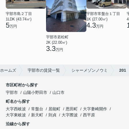
宇部市島２丁目
宇部市常盤台１丁目
1LDK (43.74㎡)
1K (27.00㎡)
4
5
4.3
万円
万円
宇部市若松町
2K (22.00㎡)
3.3
万円
ホームズ
宇部市の賃貸一覧
シャーメゾンノウミ
201
市区町村から探す
宇部市
山陽小野田市
山口市
町名から探す
大字西岐波
常盤台
居能町
恩田町
大字妻崎開作
大字東岐波
新天町
則貞
大字際波
西平原
沿線から探す