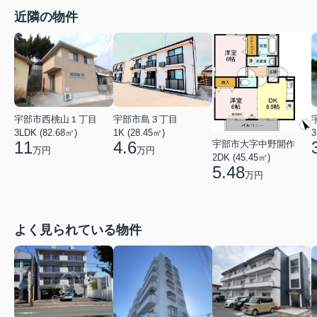
近隣の物件
宇部市西桃山１丁目
宇部市島３丁目
3LDK (82.68㎡)
3
1K (28.45㎡)
11
4.6
宇部市大字中野開作
万円
万円
2DK (45.45㎡)
5.48
万円
よく見られている物件