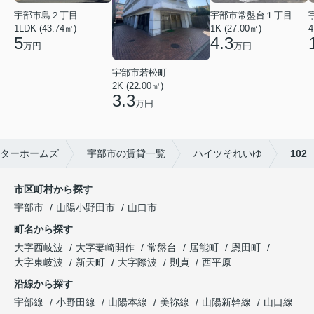
宇部市島２丁目
宇部市常盤台１丁目
1LDK (43.74㎡)
1K (27.00㎡)
4
5
4.3
万円
万円
宇部市若松町
2K (22.00㎡)
3.3
万円
ターホームズ
宇部市の賃貸一覧
ハイツそれいゆ
102
市区町村から探す
宇部市
山陽小野田市
山口市
町名から探す
大字西岐波
大字妻崎開作
常盤台
居能町
恩田町
大字東岐波
新天町
大字際波
則貞
西平原
沿線から探す
宇部線
小野田線
山陽本線
美祢線
山陽新幹線
山口線