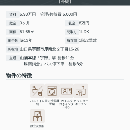
【外観】
5.98万円 管理/共益費 5,000円
賃料
0ヶ月
8万円
敷金
礼金
51.65㎡
1LDK
面積
間取り
築13年
1階/2階建
築年数
所在階
山口県
宇部市
厚南北
２丁目15-26
所在地
山陽本線
「
宇部
」駅 徒歩11分
交通
「厚南鍋倉」バス停下車 徒歩8分
物件の特徴
バストイレ
室内洗濯機
TVモニタ
カウンター
別
置場
付きインタ
キッチン
ーホン
独立洗面台