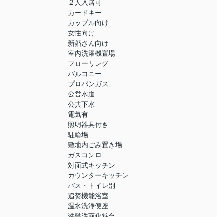
２人入居可
カードキー
カップル向け
女性向け
新婚さん向け
室内洗濯機置場
フローリング
バルコニー
プロパンガス
公営水道
公共下水
電気有
照明器具付き
駐輪場
敷地内ごみ置き場
ガスコンロ
対面式キッチン
カウンターキッチン
バス・トイレ別
追焚機能浴室
温水洗浄便座
洗髪洗面化粧台