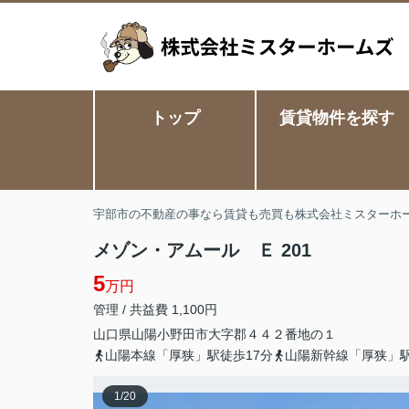
トップ
賃貸物件を探す
宇部市の不動産の事なら賃貸も売買も株式会社ミスターホ
メゾン・アムール Ｅ 201
5
万円
管理 / 共益費 1,100円
山口県
山陽小野田市
大字郡
４４２番地の１
山陽本線「厚狭」駅徒歩17分
山陽新幹線「厚狭」駅
1
/
20