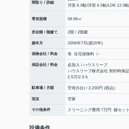
間取り / 詳細
洋室 6.0帖
/
洋室 6.5帖
/
LDK 12.0帖
58.86㎡
専有面積
2階 / 2階建
所在階 / 階建て
2006年7月(築20年)
築年月
保険会社 / 料金
有 住宅保険料 / -
保証会社 / 料金
必加入 / ハウスリーブ
ハウスリーブ株式会社 契約時保証委
2.5万/2.5％
駐車場 / 月額
空有(5台) / 2,200円 (税込)
空家
現況
その他条件
クリーニング費用:7万円 鍵セット費
設備条件