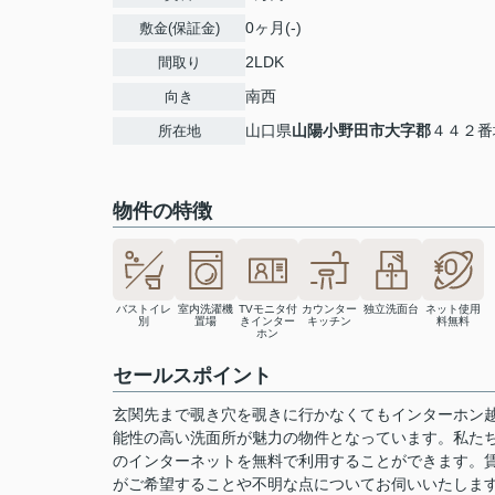
0ヶ月(-)
敷金(保証金)
2LDK
間取り
南西
向き
山口県
山陽小野田市
大字郡
４４２番
所在地
物件の特徴
バストイレ
室内洗濯機
TVモニタ付
カウンター
独立洗面台
ネット使用
別
置場
きインター
キッチン
料無料
ホン
セールスポイント
玄関先まで覗き穴を覗きに行かなくてもインターホン
能性の高い洗面所が魅力の物件となっています。私た
のインターネットを無料で利用することができます。
がご希望することや不明な点についてお伺いいたしま