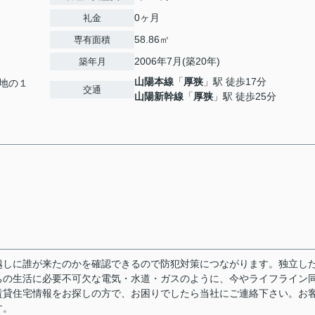
0ヶ月
礼金
58.86㎡
専有面積
2006年7月(築20年)
築年月
山陽本線
「
厚狭
」駅 徒歩17分
地の１
交通
山陽新幹線
「
厚狭
」駅 徒歩25分
越しに誰が来たのかを確認できるので防犯対策につながります。独立し
ちの生活に必要不可欠な電気・水道・ガスのように、今やライフライン
賃貸住宅情報をお探しの方で、お困りでしたら当社にご連絡下さい。お
す。