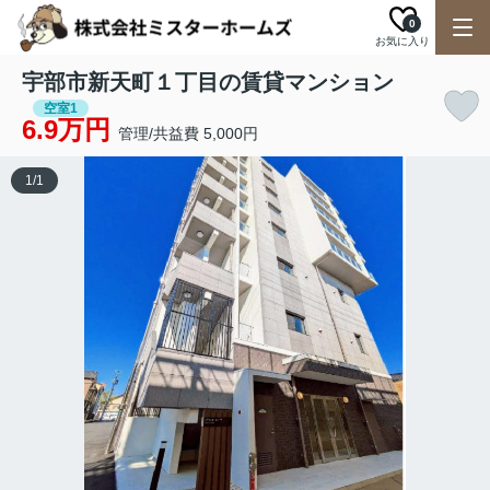
0
お気に入り
宇部市新天町１丁目の賃貸マンション
空室1
6.9万円
管理/共益費 5,000円
1
/
1