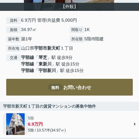
【外観】
6.9万円 管理/共益費 5,000円
賃料
34.97㎡
1K
面積
間取り
築1年
5階/8階建
築年数
所在階
山口県
宇部市
新天町
１丁目
所在地
宇部線
「
琴芝
」駅 徒歩9分
交通
宇部線
「
東新川
」駅 徒歩15分
宇部線
「
宇部新川
」駅 徒歩15分
お問い合わせ
無料
宇部市新天町１丁目の賃貸マンションの募集中物件
5階
6.9万円
5階 / 10.57坪(34.97㎡)