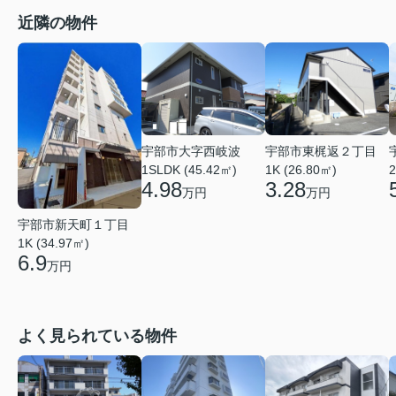
近隣の物件
宇部市大字西岐波
宇部市東梶返２丁目
1SLDK (45.42㎡)
1K (26.80㎡)
2
4.98
3.28
万円
万円
宇部市新天町１丁目
1K (34.97㎡)
6.9
万円
よく見られている物件