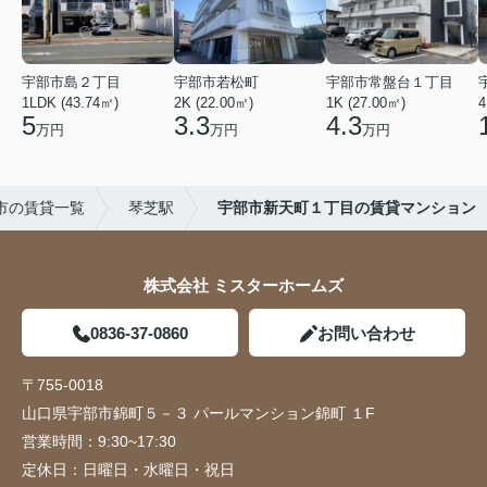
宇部市島２丁目
宇部市若松町
宇部市常盤台１丁目
1LDK (43.74㎡)
2K (22.00㎡)
1K (27.00㎡)
4
5
3.3
4.3
万円
万円
万円
市の賃貸一覧
琴芝駅
宇部市新天町１丁目の賃貸マンション
株式会社 ミスターホームズ
0836-37-0860
お問い合わせ
〒755-0018
山口県宇部市錦町５－３ パールマンション錦町 １F
営業時間：
9:30~17:30
定休日：
日曜日・水曜日・祝日