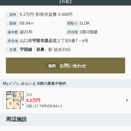
【外観】
5.2万円 管理/共益費 3,000円
賃料
58.84㎡
2LDK
面積
間取り
築21年
1階/2階建
築年数
所在階
山口県
宇部市
黒石北
２丁目5番7－4号
所在地
宇部線
「
岩鼻
」駅 徒歩23分
交通
お問い合わせ
無料
Myメゾン みらいえ B棟の募集中物件
101
5.2万円
1階 / 17.79坪(58.84㎡)
周辺施設