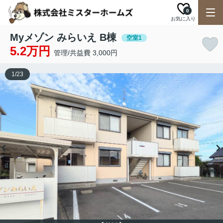
0
お気に入り
Myメゾン みらいえ B棟
空室1
5.2万円
管理/共益費 3,000円
1
/
23