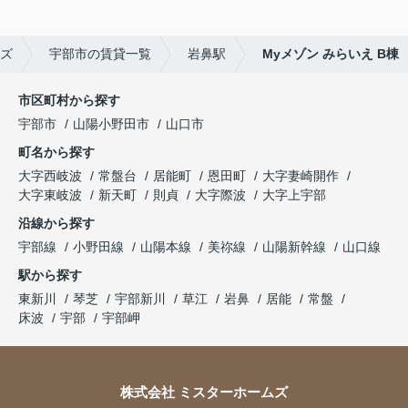
ズ
宇部市の賃貸一覧
岩鼻駅
Myメゾン みらいえ B棟
市区町村から探す
宇部市
山陽小野田市
山口市
町名から探す
大字西岐波
常盤台
居能町
恩田町
大字妻崎開作
大字東岐波
新天町
則貞
大字際波
大字上宇部
沿線から探す
宇部線
小野田線
山陽本線
美祢線
山陽新幹線
山口線
駅から探す
東新川
琴芝
宇部新川
草江
岩鼻
居能
常盤
床波
宇部
宇部岬
株式会社 ミスターホームズ