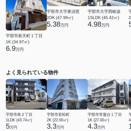
宇部市大字東須恵
宇部市大字西岐波
2DK (47.99㎡)
1SLDK (45.42㎡)
2
5.38
4.98
万円
万円
宇部市新天町１丁目
1K (34.97㎡)
6.9
万円
よく見られている物件
宇部市島２丁目
宇部市若松町
宇部市常盤台１丁目
1LDK (43.74㎡)
2K (22.00㎡)
1K (27.00㎡)
4
5
3.3
4.3
万円
万円
万円